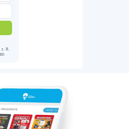
 z. B.
sen
.