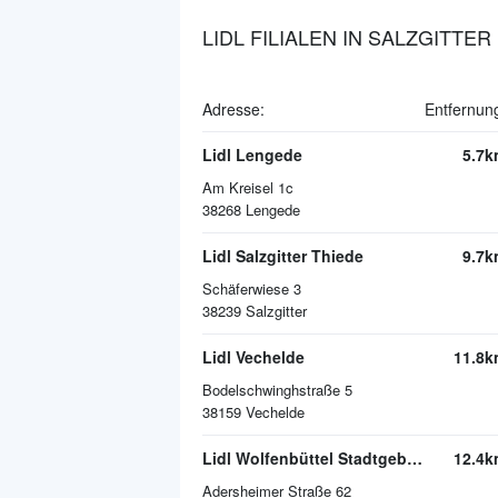
LIDL FILIALEN IN SALZGITTER
Adresse:
Entfernun
Lidl Lengede
5.7k
Am Kreisel 1c
38268
Lengede
Lidl Salzgitter Thiede
9.7k
Schäferwiese 3
38239
Salzgitter
Lidl Vechelde
11.8k
Bodelschwinghstraße 5
38159
Vechelde
Lidl Wolfenbüttel Stadtgebiet
12.4k
Adersheimer Straße 62