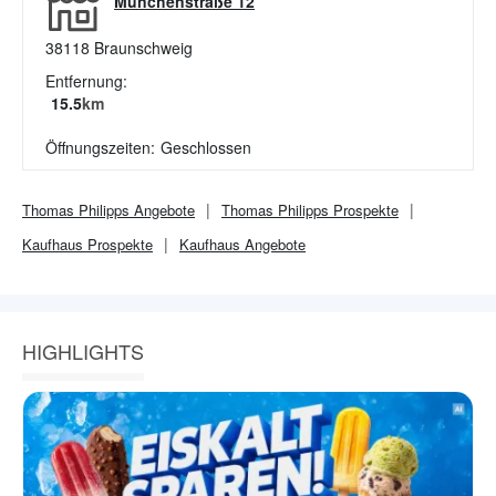
Münchenstraße 12
38118
Braunschweig
Entfernung:
15.5
km
Öffnungszeiten:
Geschlossen
Thomas Philipps
Angebote
Thomas Philipps
Prospekte
Kaufhaus
Prospekte
Kaufhaus
Angebote
HIGHLIGHTS