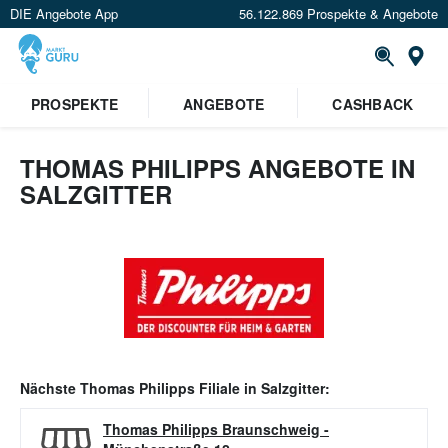
DIE Angebote App
56.122.869 Prospekte & Angebote
Or
PROSPEKTE
ANGEBOTE
CASHBACK
THOMAS PHILIPPS ANGEBOTE IN
SALZGITTER
Nächste
Thomas Philipps
Filiale in
Salzgitter
:
Thomas Philipps Braunschweig
-