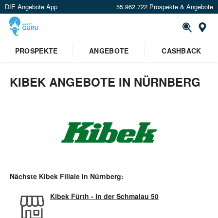
DIE Angebote App
55.962.722 Prospekte & Angebote
Or
PROSPEKTE
ANGEBOTE
CASHBACK
KIBEK ANGEBOTE IN NÜRNBERG
Nächste
Kibek
Filiale in
Nürnberg
:
Kibek Fürth
-
In der Schmalau 50