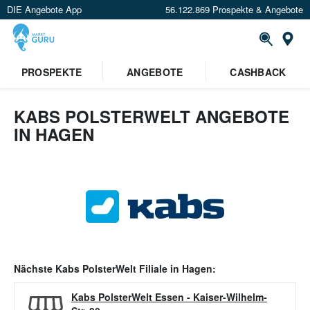
DIE Angebote App
56.122.869 Prospekte & Angebote
Or
PROSPEKTE
ANGEBOTE
CASHBACK
KABS POLSTERWELT ANGEBOTE
IN HAGEN
Nächste
Kabs PolsterWelt
Filiale in
Hagen
:
Kabs PolsterWelt Essen
-
Kaiser-Wilhelm-