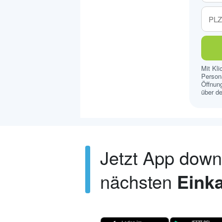
Mit Kl
Persona
Öffnung
über de
Jetzt App dow
nächsten
Einka