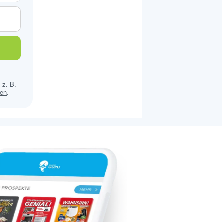
 z. B.
sen
.