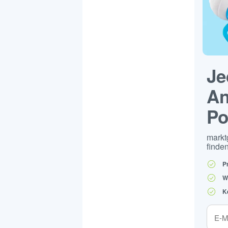
Je
An
Po
markt
finden
P
W
K