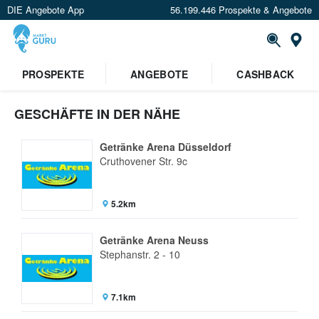
DIE Angebote App
56.199.446 Prospekte & Angebote
St
PROSPEKTE
ANGEBOTE
CASHBACK
GESCHÄFTE IN DER NÄHE
Getränke Arena Düsseldorf
Cruthovener Str. 9c
5.2km
Getränke Arena Neuss
Stephanstr. 2 - 10
7.1km