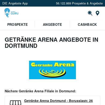
DIE Angebote App
56.122.869 Prospekte & Angebote
Or
PROSPEKTE
ANGEBOTE
CASHBACK
GETRÄNKE ARENA ANGEBOTE IN
DORTMUND
Nächste
Getränke Arena
Filiale in
Dortmund
:
Getränke Arena Dortmund
-
Borussiastr. 26