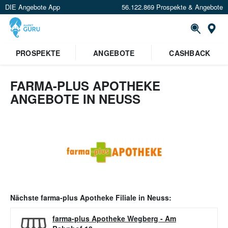
DIE Angebote App
56.122.869 Prospekte & Angebote
Or
PROSPEKTE
ANGEBOTE
CASHBACK
FARMA-PLUS APOTHEKE
ANGEBOTE IN NEUSS
Nächste
farma-plus Apotheke
Filiale in
Neuss
:
farma-plus Apotheke Wegberg
-
Am