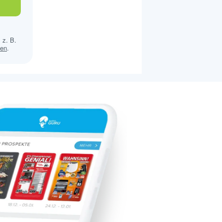
 z. B.
sen
.