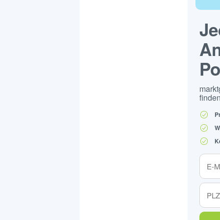
Je
An
Po
markt
finden
P
W
K