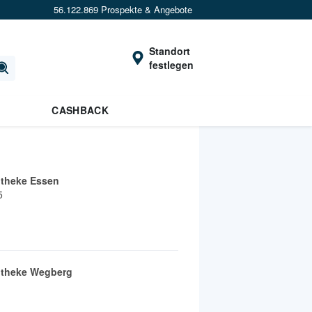
56.122.869 Prospekte & Angebote
Standort
festlegen
CASHBACK
otheke Essen
5
otheke Wegberg