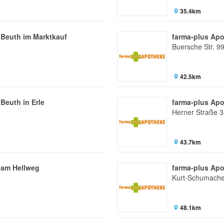
35.4km
 Beuth im Marktkauf
farma-plus Ap
Buersche Str. 9
42.5km
Beuth in Erle
farma-plus Ap
Herner Straße 
43.7km
 am Hellweg
farma-plus Apo
Kurt-Schumacher
48.1km