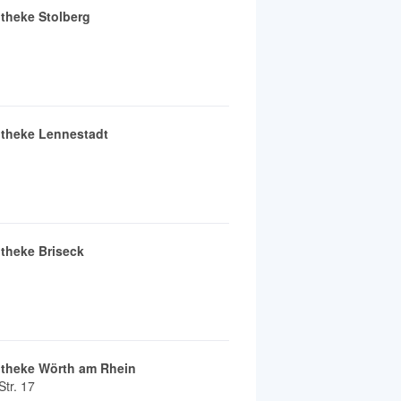
theke Stolberg
otheke Lennestadt
theke Briseck
otheke Wörth am Rhein
tr. 17