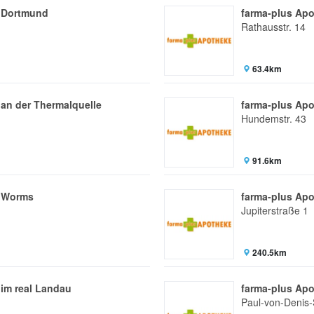
 Dortmund
farma-plus Apo
Rathausstr. 14
63.4km
an der Thermalquelle
farma-plus Ap
Hundemstr. 43
91.6km
e Worms
farma-plus Apo
Jupiterstraße 1
240.5km
im real Landau
farma-plus Ap
Paul-von-Denis-S