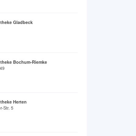
otheke Gladbeck
9
otheke Bochum-Riemke
349
theke Herten
-Str. 5