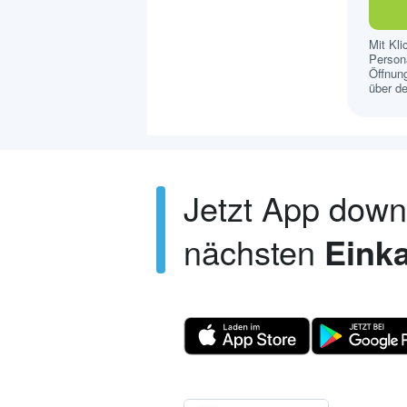
Mit Kl
Persona
Öffnung
über de
Jetzt App dow
nächsten
Einka