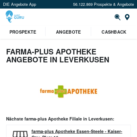
DIE Angebote App
56.122.869 Prospekte & Angebote
Or
PROSPEKTE
ANGEBOTE
CASHBACK
FARMA-PLUS APOTHEKE
ANGEBOTE IN LEVERKUSEN
Nächste
farma-plus Apotheke
Filiale in
Leverkusen
:
farma-plus Apotheke Essen-Steele
-
Kaiser-