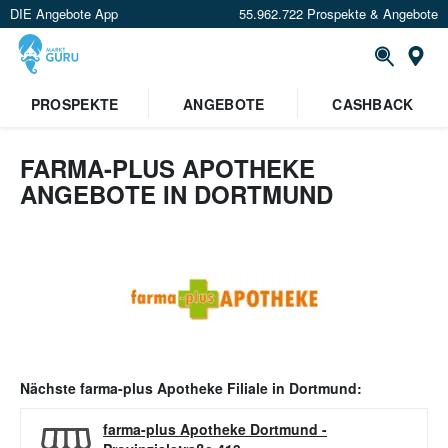
DIE Angebote App
55.962.722 Prospekte & Angebote
Or
PROSPEKTE
ANGEBOTE
CASHBACK
FARMA-PLUS APOTHEKE
ANGEBOTE IN DORTMUND
Nächste
farma-plus Apotheke
Filiale in
Dortmund
:
farma-plus Apotheke Dortmund
-