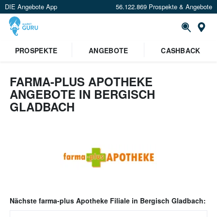
DIE Angebote App
56.122.869 Prospekte & Angebote
Or
PROSPEKTE
ANGEBOTE
CASHBACK
FARMA-PLUS APOTHEKE
ANGEBOTE IN BERGISCH
GLADBACH
Nächste
farma-plus Apotheke
Filiale in
Bergisch Gladbach
: