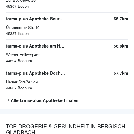
Zur Beckhove 25
45307
Essen
farma-plus Apotheke Beuth in Katernberg
55.7km
Ückendorfer Str. 49
45327
Essen
farma-plus Apotheke am Hellweg
56.8km
Werner Hellweg 482
44894
Bochum
farma-plus Apotheke Bochum-Riemke
57.7km
Herner Straße 349
44807
Bochum
Alle
farma-plus Apotheke
Filialen
TOP DROGERIE & GESUNDHEIT IN BERGISCH
GLADBACH