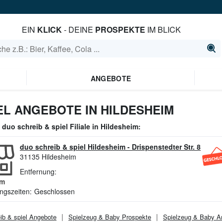
EIN
KLICK
- DEINE
PROSPEKTE
IM BLICK
ANGEBOTE
EL ANGEBOTE IN HILDESHEIM
e
duo schreib & spiel
Filiale in
Hildesheim
:
duo schreib & spiel Hildesheim
-
Drispenstedter Str. 8
31135
Hildesheim
Entfernung:
m
ngszeiten:
Geschlossen
ib & spiel
Angebote
Spielzeug & Baby
Prospekte
Spielzeug & Baby
An