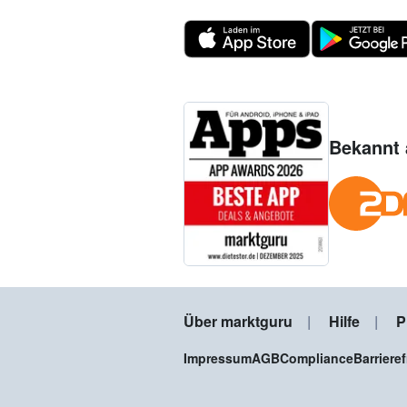
Bekannt 
Über marktguru
Hilfe
P
Impressum
AGB
Compliance
Barriere