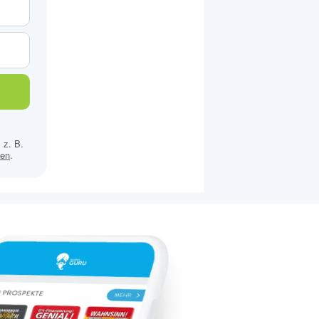
 z. B.
sen
.