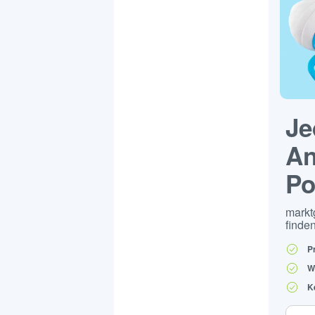
Je
An
Po
markt
finden
P
W
K