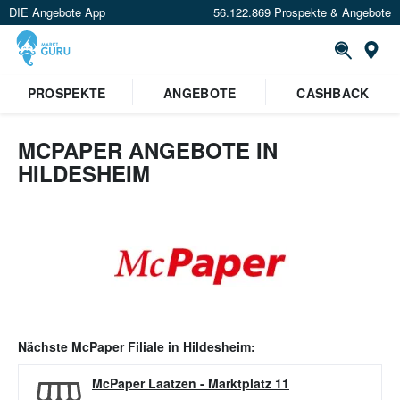
DIE Angebote App
56.122.869 Prospekte & Angebote
Or
PROSPEKTE
ANGEBOTE
CASHBACK
MCPAPER ANGEBOTE IN
HILDESHEIM
Nächste
McPaper
Filiale in
Hildesheim
:
McPaper Laatzen
-
Marktplatz 11