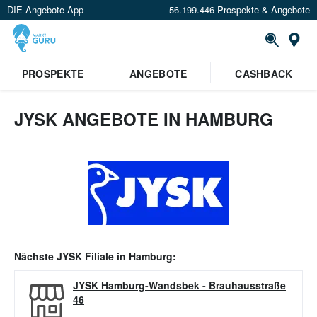
DIE Angebote App
56.199.446 Prospekte & Angebote
Or
PROSPEKTE
ANGEBOTE
CASHBACK
JYSK ANGEBOTE IN HAMBURG
Nächste
JYSK
Filiale in
Hamburg
:
JYSK Hamburg-Wandsbek
-
Brauhausstraße
46