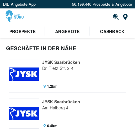
DIE Angebote App
56.199.446 Prospekte & Angebote
St
PROSPEKTE
ANGEBOTE
CASHBACK
GESCHÄFTE IN DER NÄHE
JYSK Saarbrücken
Dr.-Tietz-Str. 2-4
1.2km
JYSK Saarbrücken
Am Halberg 4
6.4km