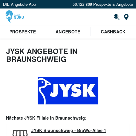
DIE Angebote App
56.122.869 Prospekte & Angebote
Or
PROSPEKTE
ANGEBOTE
CASHBACK
JYSK ANGEBOTE IN
BRAUNSCHWEIG
Nächste
JYSK
Filiale in
Braunschweig
:
JYSK Braunschweig
-
BraWo-Allee 1