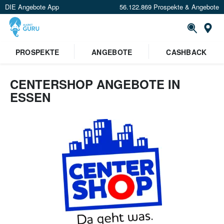
DIE Angebote App
56.122.869 Prospekte & Angebote
Or
PROSPEKTE
ANGEBOTE
CASHBACK
CENTERSHOP ANGEBOTE IN
ESSEN