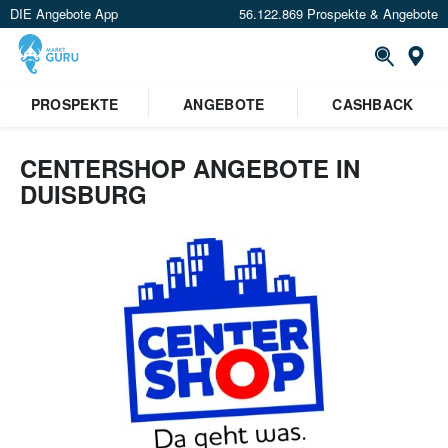
DIE Angebote App
56.122.869 Prospekte & Angebote
Or
PROSPEKTE
ANGEBOTE
CASHBACK
CENTERSHOP ANGEBOTE IN
DUISBURG