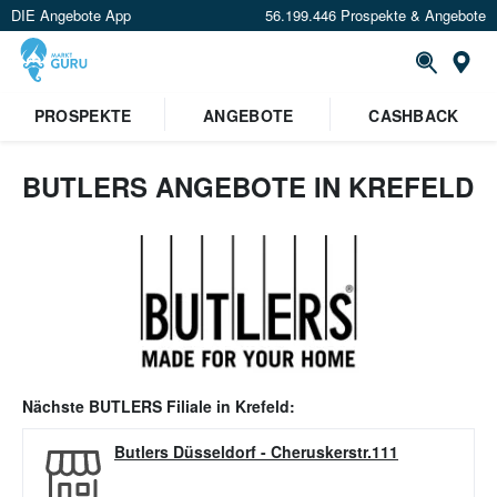
DIE Angebote App
56.199.446 Prospekte & Angebote
Or
PROSPEKTE
ANGEBOTE
CASHBACK
BUTLERS ANGEBOTE IN KREFELD
Nächste
BUTLERS
Filiale in
Krefeld
:
Butlers Düsseldorf
-
Cheruskerstr.111