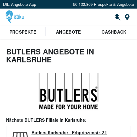
DIE Angebote App
56.122.869 Prospekte & Angebote
Or
PROSPEKTE
ANGEBOTE
CASHBACK
BUTLERS ANGEBOTE IN
KARLSRUHE
Nächste
BUTLERS
Filiale in
Karlsruhe
:
Butlers Karlsruhe
-
Erbprinzenstr. 31