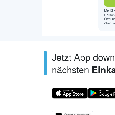
Mit Kl
Persona
Öffnung
über de
Jetzt App dow
nächsten
Einka