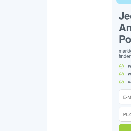
Je
An
Po
markt
finden
P
W
K