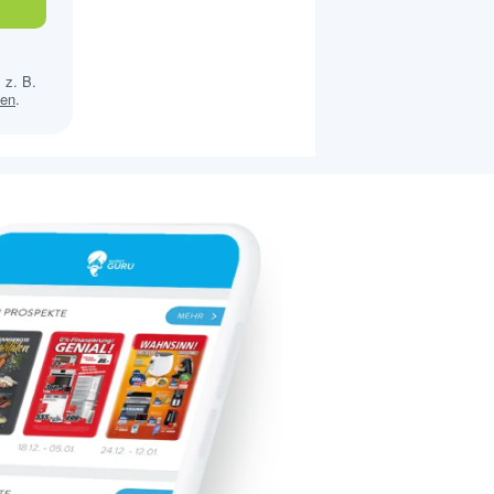
 z. B.
sen
.