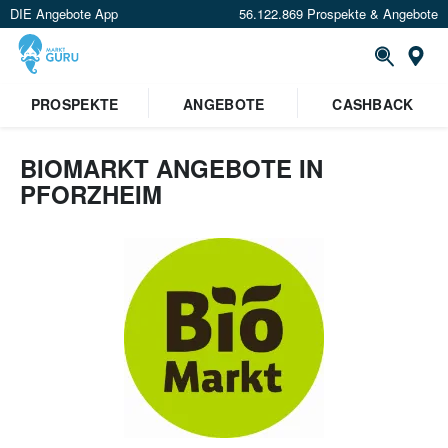
DIE Angebote App
56.122.869 Prospekte & Angebote
Or
PROSPEKTE
ANGEBOTE
CASHBACK
BIOMARKT ANGEBOTE IN
PFORZHEIM