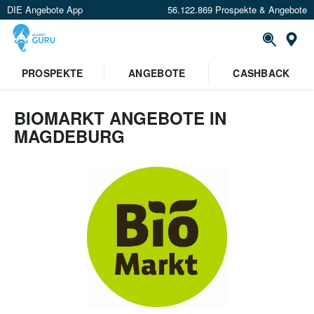
DIE Angebote App
56.122.869 Prospekte & Angebote
Or
PROSPEKTE
ANGEBOTE
CASHBACK
BIOMARKT ANGEBOTE IN
MAGDEBURG