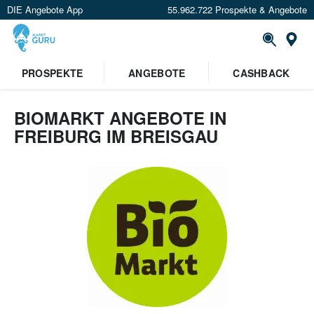
DIE Angebote App
55.962.722 Prospekte & Angebote
Or
PROSPEKTE
ANGEBOTE
CASHBACK
BIOMARKT ANGEBOTE IN
FREIBURG IM BREISGAU