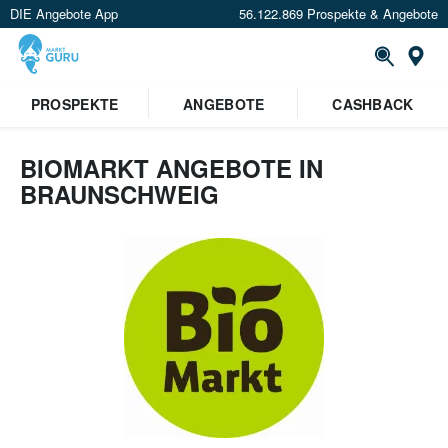
DIE Angebote App
56.122.869 Prospekte & Angebote
Or
PROSPEKTE
ANGEBOTE
CASHBACK
BIOMARKT ANGEBOTE IN
BRAUNSCHWEIG