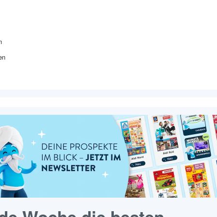
n
en
de Woche die besten