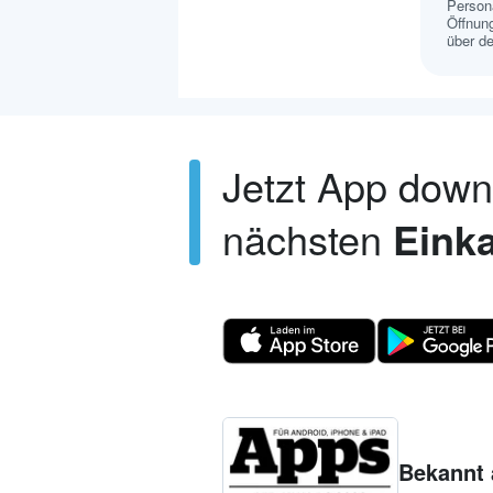
Persona
Öffnung
über de
Jetzt App dow
nächsten
Einka
Bekannt 