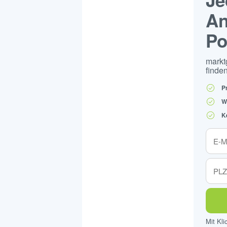
An
Po
markt
finden
P
W
K
Mit Kl