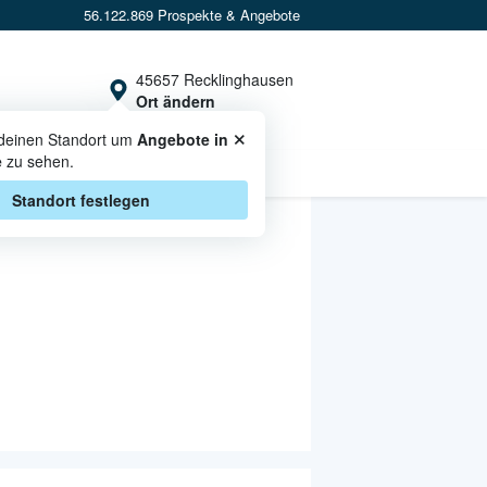
56.122.869 Prospekte & Angebote
45657 Recklinghausen
Ort ändern
×
 deinen Standort um
Angebote in
e
zu sehen.
CASHBACK
Standort festlegen