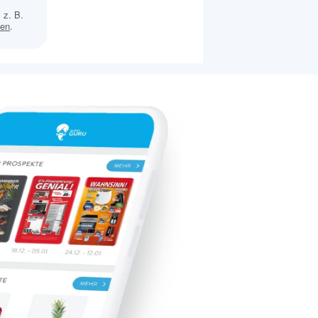
 z. B.
sen
.