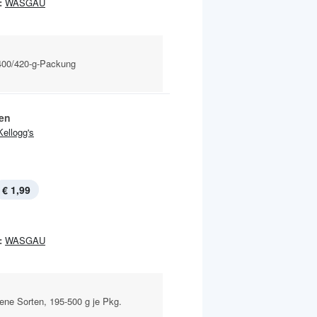
:
WASGAU
400/420-g-Packung
ien
Kellogg's
€ 1,99
:
WASGAU
ene Sorten, 195-500 g je Pkg.