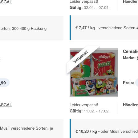
Leider verpasst!
Händler
ASGAU
Gültig:
02.04. - 07.04.
€ 7,47 / kg -
verschiedene Sorten 
Sorten, 300-400-g-Packung
Cereal
Verpasst!
n
Marke:
,99
Preis:
ASGAU
Leider verpasst!
Händler
Gültig:
11.02. - 17.02.
Müsli verschiedene Sorten, je
€ 10,20 / kg -
oder Müsli verschied