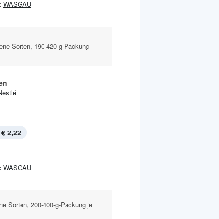
:
WASGAU
dene Sorten, 190-420-g-Packung
ien
Nestlé
€ 2,22
:
WASGAU
ene Sorten, 200-400-g-Packung je