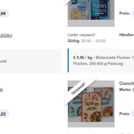
,99
Preis:
Leider verpasst!
Händler
ASGAU
Gültig:
25.02. - 03.03.
€ 3,96 / kg -
Blütenzarte Flocken 10
utel
Flocken, 250-500-g-Packung
Crunch
Verpasst!
lé
Marke:
,22
Preis: