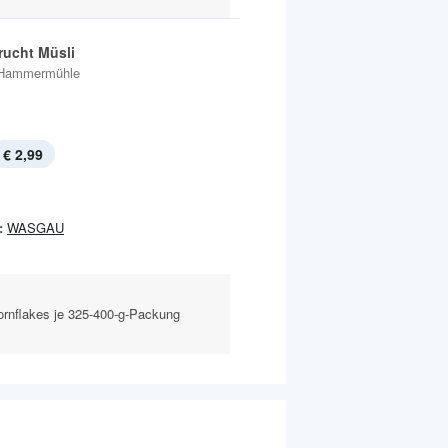
rucht Müsli
Hammermühle
€ 2,99
:
WASGAU
ornflakes je 325-400-g-Packung