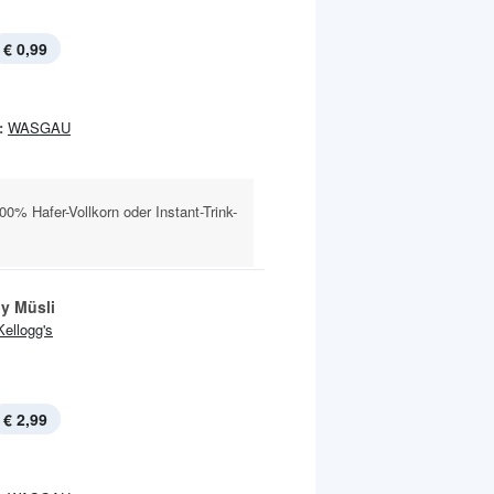
€ 0,99
:
WASGAU
0% Hafer-Vollkorn oder Instant-Trink-
y Müsli
Kellogg's
€ 2,99