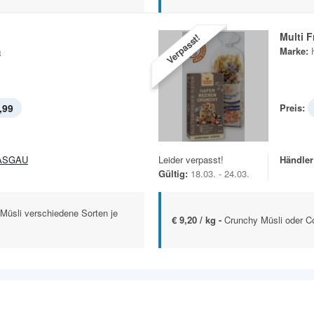
Multi F
Verpasst!
n
Marke:
,99
Preis:
ASGAU
Leider verpasst!
Händler
Gültig:
18.03. - 24.03.
Müsli verschiedene Sorten je
€ 9,20 / kg -
Crunchy Müsli oder C