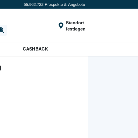
55.962.722 Prospekte & Angebote
Standort
festlegen
CASHBACK
U