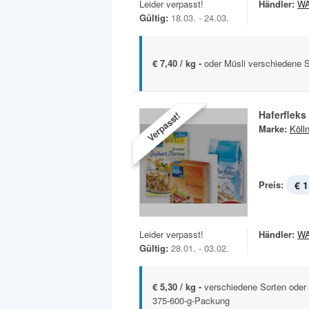
Leider verpasst!
Händler:
W
Gültig:
18.03. - 24.03.
€ 7,40 / kg -
oder Müsli verschiedene 
Haferfleks
Verpasst!
Marke:
Köll
Preis:
€ 1
Leider verpasst!
Händler:
W
Gültig:
28.01. - 03.02.
€ 5,30 / kg -
verschiedene Sorten oder 
375-600-g-Packung