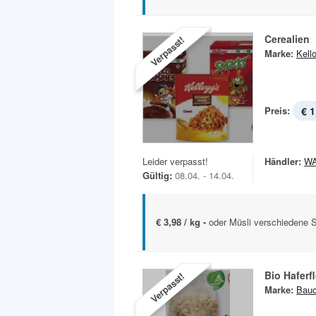
Cerealien
Verpasst!
Marke:
Kell
Preis:
€ 1
Leider verpasst!
Händler:
W
Gültig:
08.04. - 14.04.
€ 3,98 / kg -
oder Müsli verschiedene S
Bio Haferf
Verpasst!
Marke:
Bauc