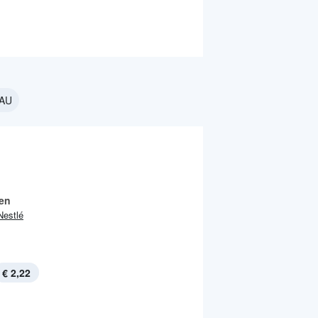
GAU
ien
Nestlé
€ 2,22