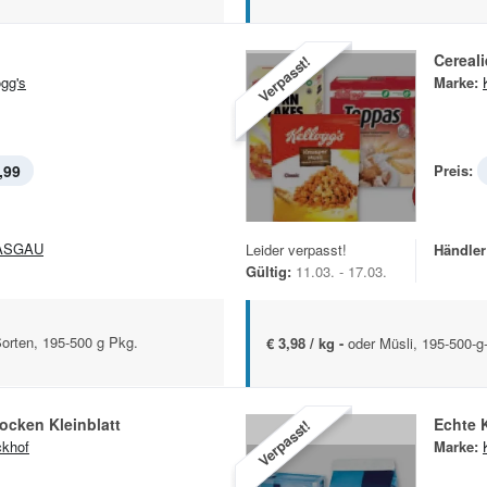
Cereal
Verpasst!
ogg's
Marke:
,99
Preis:
ASGAU
Leider verpasst!
Händler
Gültig:
11.03. - 17.03.
orten, 195-500 g Pkg.
€ 3,98 / kg -
oder Müsli, 195-500-
locken Kleinblatt
Echte 
Verpasst!
khof
Marke: