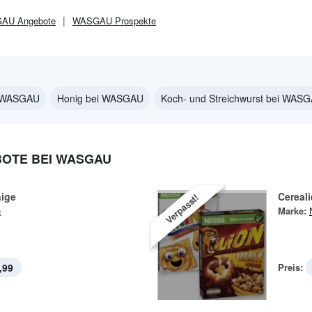
GAU
Angebote
WASGAU
Prospekte
i WASGAU
Honig bei WASGAU
Koch- und Streichwurst bei WAS
OTE BEI WASGAU
nige
Cereal
Verpasst!
n
Marke:
,99
Preis: