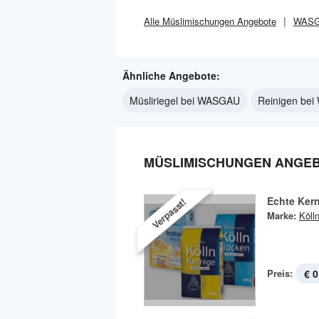
Alle
Müslimischungen
Angebote
WAS
Ähnliche Angebote:
Müsliriegel bei WASGAU
Reinigen be
MÜSLIMISCHUNGEN ANGEB
Echte Ker
Verpasst!
Marke:
Köll
Preis:
€ 0