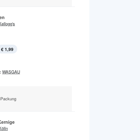
ien
Kellogg's
€ 1,99
:
WASGAU
g-Packung
Kernige
Kölln