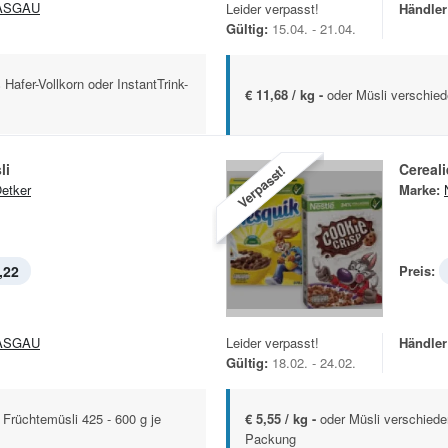
ASGAU
Leider verpasst!
Händler
Gültig:
15.04. - 21.04.
Hafer-Vollkorn oder InstantTrink-
€ 11,68 / kg -
oder Müsli verschie
li
Cereal
Verpasst!
Oetker
Marke:
,22
Preis:
ASGAU
Leider verpasst!
Händler
Gültig:
18.02. - 24.02.
 Früchtemüsli 425 - 600 g je
€ 5,55 / kg -
oder Müsli verschied
Packung