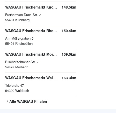
WASGAU Frischemarkt Kirchberg
148.5km
Freiherr-von-Drais-Str. 2
55481
Kirchberg
WASGAU Frischemarkt Rheinböllen
150.4km
Am Müllergraben 5
55494
Rheinböllen
WASGAU Frischemarkt Morbach
159.0km
Bischofsdhroner Str. 7
54497
Morbach
WASGAU Frischemarkt Waldrach
163.3km
Triererstr. 47
54320
Waldrach
Alle
WASGAU
Filialen