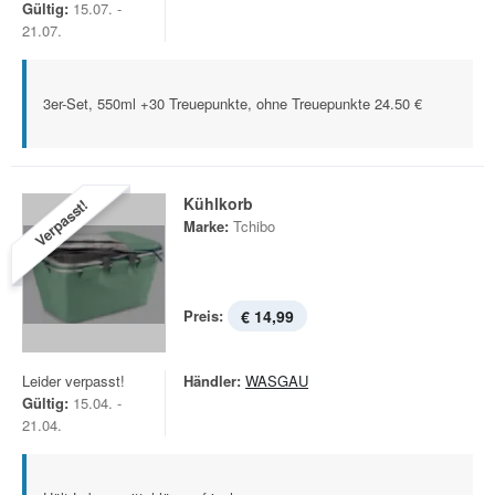
Gültig:
15.07. -
21.07.
3er-Set, 550ml +30 Treuepunkte, ohne Treuepunkte 24.50 €
Kühlkorb
Verpasst!
Marke:
Tchibo
Preis:
€ 14,99
Leider verpasst!
Händler:
WASGAU
Gültig:
15.04. -
21.04.