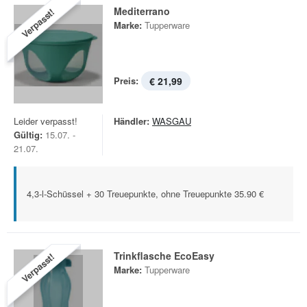
Mediterrano
Verpasst!
Marke:
Tupperware
Preis:
€ 21,99
Leider verpasst!
Händler:
WASGAU
Gültig:
15.07. -
21.07.
4,3-l-Schüssel + 30 Treuepunkte, ohne Treuepunkte 35.90 €
Trinkflasche EcoEasy
Verpasst!
Marke:
Tupperware