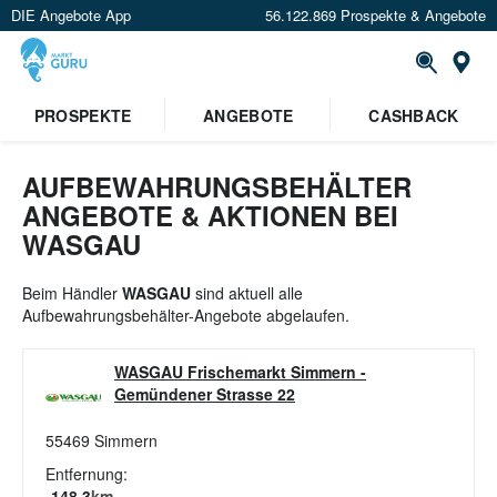
DIE Angebote App
56.122.869 Prospekte & Angebote
St
×
PROSPEKTE
ANGEBOTE
CASHBACK
Verrate uns deinen Standort um
Angebote in deiner Nähe
zu
sehen.
AUFBEWAHRUNGSBEHÄLTER
ANGEBOTE & AKTIONEN BEI
Standort festlegen
WASGAU
Beim Händler
WASGAU
sind aktuell alle
Aufbewahrungsbehälter-Angebote abgelaufen.
WASGAU Frischemarkt Simmern
-
Gemündener Strasse 22
55469
Simmern
Entfernung:
148.3
km