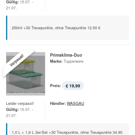
Gültig:
15.07. -
21.07.
250ml +30 Treuepunkte, ohne Treuepunkte 12.50 €
Primaklima-Duo
Verpasst!
Marke:
Tupperware
Preis:
€ 19,99
Leider verpasst!
Händler:
WASGAU
Gültig:
15.07. -
21.07.
1,0 L + 1,6 L 2er-Set +30 Treuepunkte, ohne Treuepunkte 34.90