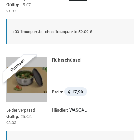
Gültig:
15.07. -
21.07.
+30 Treuepunkte, ohne Treuepunkte 59.90 €
Rührschüssel
Verpasst!
Preis:
€ 17,99
Leider verpasst!
Händler:
WASGAU
Gültig:
25.02. -
03.03.