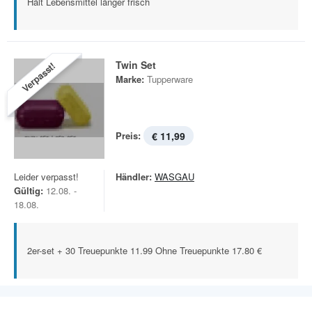
Hält Lebensmittel länger frisch
Twin Set
Verpasst!
Marke:
Tupperware
Preis:
€ 11,99
Leider verpasst!
Händler:
WASGAU
Gültig:
12.08. -
18.08.
2er-set + 30 Treuepunkte 11.99 Ohne Treuepunkte 17.80 €