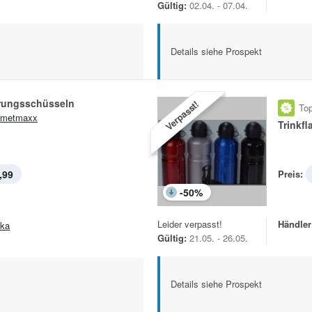
Gültig:
02.04. - 07.04.
Details siehe Prospekt
rungsschüsseln
Verpasst!
Top
rmetmaxx
Trinkf
,99
Preis:
-
50
%
Leider verpasst!
Händler
ska
Gültig:
21.05. - 26.05.
Details siehe Prospekt