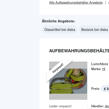
Alle
Aufbewahrungsbehälter
Angebote
Ähnliche Angebote:
Glasartikel bei diska
Besteck bei diska
AUFBEWAHRUNGSBEHÄLTER
Lunchbox
Verpasst!
Marke:
HI
Preis:
€ 5
Leider verpasst!
Händler:
di