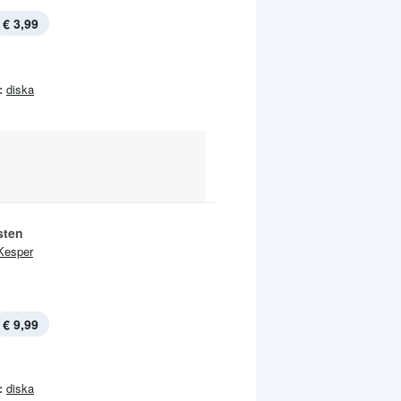
€ 3,99
:
diska
sten
Kesper
€ 9,99
:
diska