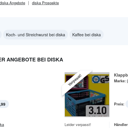
diska
Angebote
diska
Prospekte
Koch- und Streichwurst bei diska
Kaffee bei diska
 ANGEBOTE BEI DISKA
Klapp
Verpasst!
Marke:
,99
Preis:
ska
Leider verpasst!
Händler