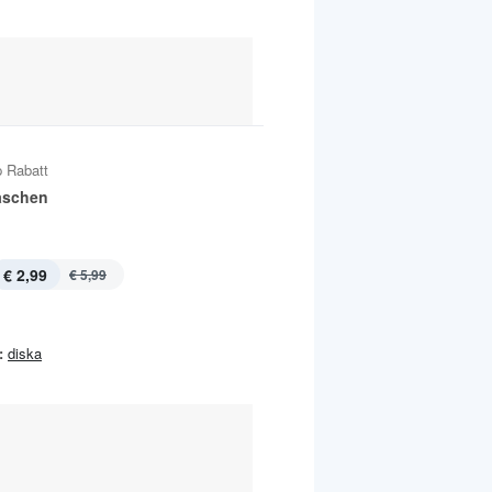
 Rabatt
laschen
€ 2,99
€ 5,99
:
diska