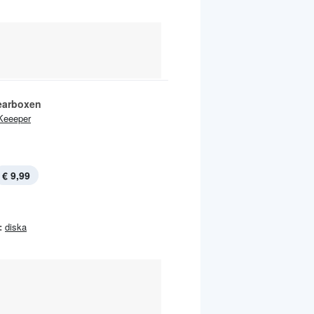
earboxen
Keeeper
€ 9,99
:
diska