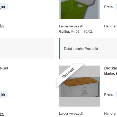
,00
Preis:
ska
Leider verpasst!
Händler
Gültig:
04.02. - 10.02.
Details siehe Prospekt
-Set
Brotka
Verpasst!
Marke:
,99
Preis:
Leider verpasst!
Händler
ska