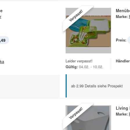
le
Menüb
Verpasst!
r
Marke:
,49
Preis:
Leider verpasst!
Händler
ska
Gültig:
04.02. - 10.02.
ab 2.99 Details siehe Prospekt
Living
Verpasst!
Marke: