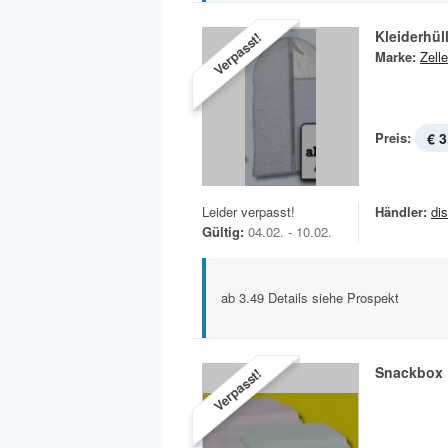
Kleiderhül
Verpasst!
Marke:
Zelle
Preis:
€ 3
Leider verpasst!
Händler:
di
Gültig:
04.02. - 10.02.
ab 3.49 Details siehe Prospekt
Snackbox
Verpasst!