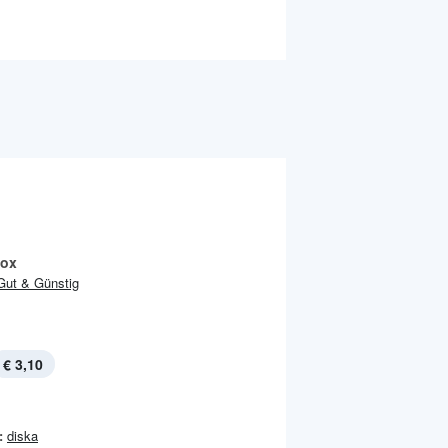
box
Gut & Günstig
€ 3,10
:
diska