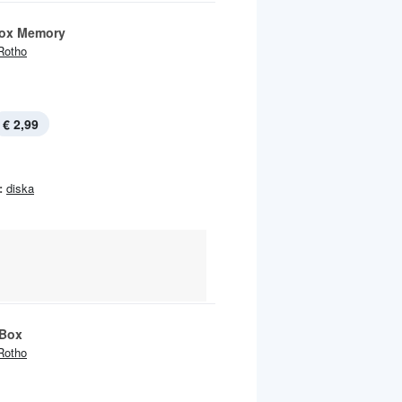
ox Memory
Rotho
€ 2,99
:
diska
 Box
Rotho