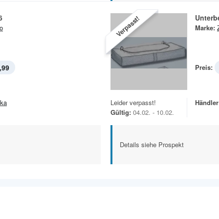
6
Unterb
Verpasst!
o
Marke:
,99
Preis:
ska
Leider verpasst!
Händler
Gültig:
04.02. - 10.02.
Details siehe Prospekt