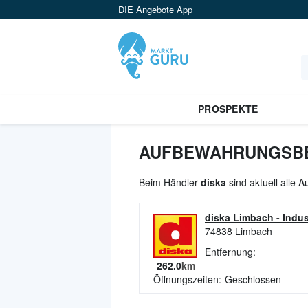
DIE Angebote App
PROSPEKTE
AUFBEWAHRUNGSBEH
Beim Händler
diska
sind aktuell alle
diska Limbach
-
Indus
74838
Limbach
Entfernung:
262.0
km
Öffnungszeiten:
Geschlossen