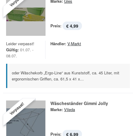
Verpasst!
Marke:
Gies
Preis:
€ 4,99
Leider verpasst!
Händler:
V-Markt
Gültig:
01.07. -
08.07.
oder Wäschekorb „Ergo-Line“ aus Kunststoff, ca. 45 Liter, mit
ergonomischen Griffen, ca. 61,5 x 41 x...
Wäscheständer Gimmi Jolly
Verpasst!
Marke:
Vileda
Preis:
€ 6,99