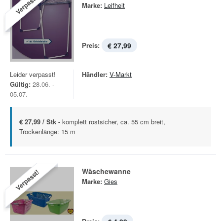
Verpasst!
Marke:
Leifheit
Preis:
€ 27,99
Leider verpasst!
Händler:
V-Markt
Gültig:
28.06. -
05.07.
€ 27,99 / Stk -
komplett rostsicher, ca. 55 cm breit,
Trockenlänge: 15 m
Wäschewanne
Verpasst!
Marke:
Gies