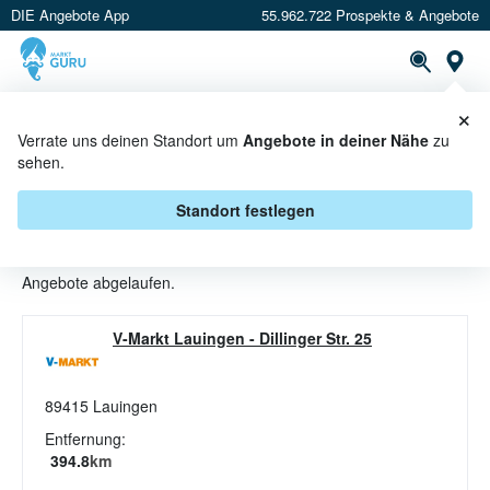
DIE Angebote App
55.962.722 Prospekte & Angebote
St
×
PROSPEKTE
ANGEBOTE
CASHBACK
Verrate uns deinen Standort um
Angebote in deiner Nähe
zu
sehen.
WÄSCHENSTÄNDER ANGEBOTE &
AKTIONEN BEI V-MARKT
Standort festlegen
Beim Händler
V-Markt
sind aktuell alle Wäschenständer-
Angebote abgelaufen.
V-Markt Lauingen
-
Dillinger Str. 25
89415
Lauingen
Entfernung:
394.8
km