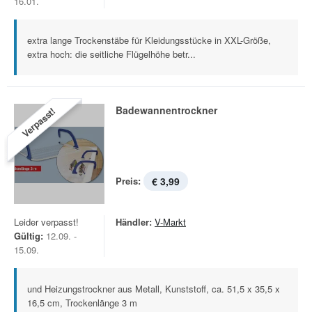
16.01.
extra lange Trockenstäbe für Kleidungsstücke in XXL-Größe,
extra hoch: die seitliche Flügelhöhe betr...
Badewannentrockner
Verpasst!
Preis:
€ 3,99
Leider verpasst!
Händler:
V-Markt
Gültig:
12.09. -
15.09.
und Heizungstrockner aus Metall, Kunststoff, ca. 51,5 x 35,5 x
16,5 cm, Trockenlänge 3 m