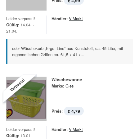
Preis:
€ 4,99
Leider verpasst!
Händler:
V-Markt
Gültig:
14.04. -
21.04.
oder Wäschekorb „Ergo- Line“ aus Kunststoff, ca. 45 Liter, mit
ergonomischen Griffen ca. 61,5 x 41 x...
Wäschewanne
Verpasst!
Marke:
Gies
Preis:
€ 4,79
Leider verpasst!
Händler:
V-Markt
Gültig:
13.01. -