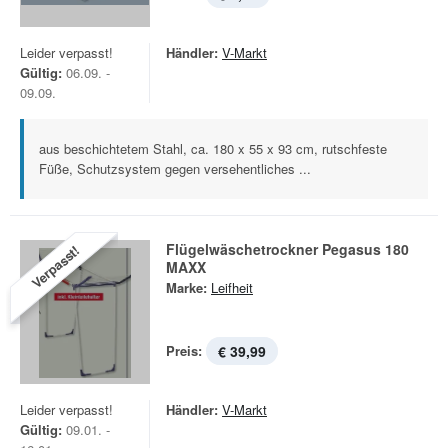
Leider verpasst!
Händler:
V-Markt
Gültig:
06.09. -
09.09.
aus beschichtetem Stahl, ca. 180 x 55 x 93 cm, rutschfeste
Füße, Schutzsystem gegen versehentliches ...
Flügelwäschetrockner Pegasus 180
Verpasst!
MAXX
Marke:
Leifheit
Preis:
€ 39,99
Leider verpasst!
Händler:
V-Markt
Gültig:
09.01. -