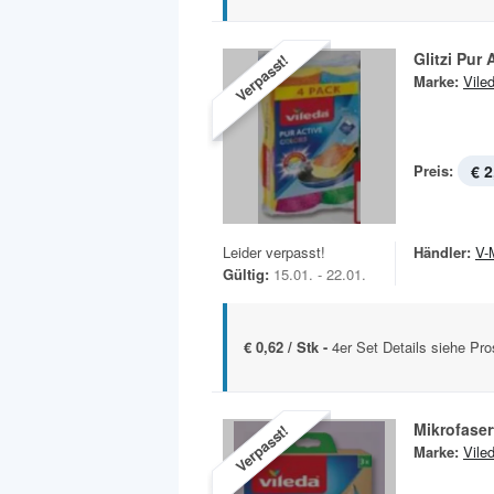
Glitzi Pur 
Verpasst!
Marke:
Vile
Preis:
€ 2
Leider verpasst!
Händler:
V-
Gültig:
15.01. - 22.01.
€ 0,62 / Stk -
4er Set Details siehe Pro
Mikrofase
Verpasst!
Marke:
Vile