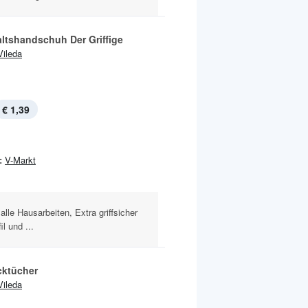
ltshandschuh Der Griffige
Vileda
€ 1,39
:
V-Markt
alle Hausarbeiten, Extra griffsicher
l und ...
cktücher
Vileda