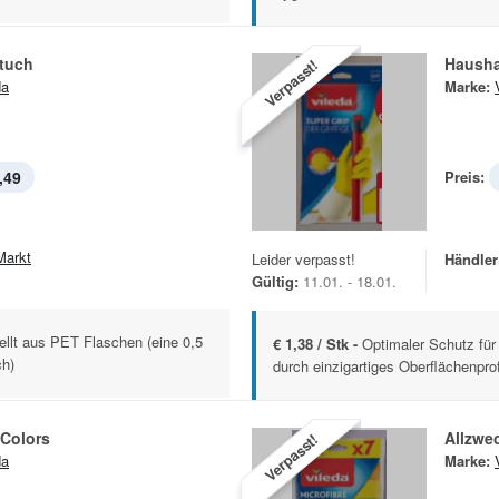
rtuch
Hausha
Verpasst!
da
Marke:
,49
Preis:
Markt
Leider verpasst!
Händler
Gültig:
11.01. - 18.01.
llt aus PET Flaschen (eine 0,5
€ 1,38 / Stk -
Optimaler Schutz für 
ch)
durch einzigartiges Oberflächenprofi
 Colors
Allzwe
Verpasst!
da
Marke: