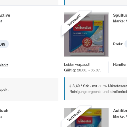
Active
Spültu
Verpasst!
da
Marke:
,49
Preis:
Leider verpasst!
Händler
Markt
Gültig:
28.06. - 05.07.
€ 3,49 / Stk -
mit 50 % Mikrofaseran
spekt.
Reinigungsergebnis und streifenfre
rtuch
Actifib
Verpasst!
da
Marke: