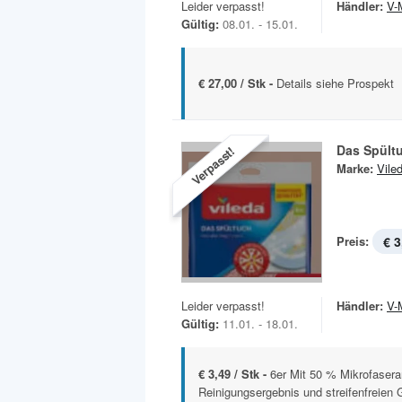
Leider verpasst!
Händler:
V-
Gültig:
08.01. - 15.01.
€ 27,00 / Stk -
Details siehe Prospekt
Das Spült
Verpasst!
Marke:
Vile
Preis:
€ 3
Leider verpasst!
Händler:
V-
Gültig:
11.01. - 18.01.
€ 3,49 / Stk -
6er Mit 50 % Mikrofaseran
Reinigungsergebnis und streifenfreien 