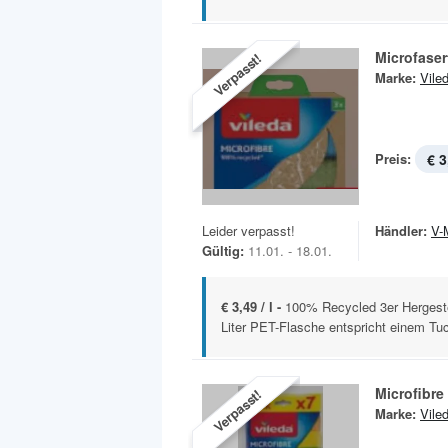
Microfase
Verpasst!
Marke:
Vile
Preis:
€ 3
Leider verpasst!
Händler:
V-
Gültig:
11.01. - 18.01.
€ 3,49 / l -
100% Recycled 3er Hergeste
Liter PET-Flasche entspricht einem Tu
Microfibre
Verpasst!
Marke:
Vile