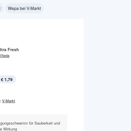
t
Wepa bei V-Markt
Ultra Fresh
Vileda
€ 1,79
:
V-Markt
igungsschwamm für Sauberkeit und
le Wirkung