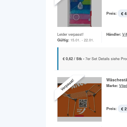
Preis:
€ 4
Leider verpasst!
Händler:
V-
Gültig:
15.01. - 22.01.
€ 0,62 / Stk -
7er Set Details siehe Pro
Wäschestä
Verpasst!
Marke:
Vile
Preis:
€ 2