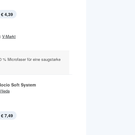
€ 4,39
:
V-Markt
0 % Microfaser für eine saugstarke
ocio Soft System
Vileda
€ 7,49