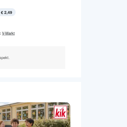
€ 2,49
:
V-Markt
spekt.