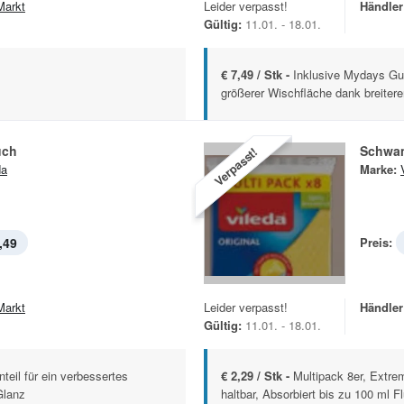
Markt
Leider verpasst!
Händler
Gültig:
11.01. - 18.01.
€ 7,49 / Stk -
Inklusive Mydays G
größerer Wischfläche dank breiterer
uch
Schwa
Verpasst!
da
Marke:
,49
Preis:
Markt
Leider verpasst!
Händler
Gültig:
11.01. - 18.01.
teil für ein verbessertes
€ 2,29 / Stk -
Multipack 8er, Extre
Glanz
haltbar, Absorbiert bis zu 100 ml F