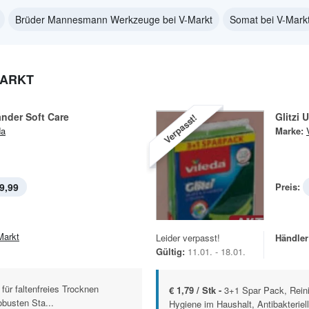
Brüder Mannesmann Werkzeuge bei V-Markt
Somat bei V-Mark
MARKT
nder Soft Care
Glitzi 
Verpasst!
da
Marke:
9,99
Preis:
Markt
Leider verpasst!
Händler
Gültig:
11.01. - 18.01.
für faltenfreies Trocknen
€ 1,79 / Stk -
3+1 Spar Pack, Rein
obusten Sta...
Hygiene im Haushalt, Antibakteriel