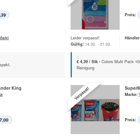
,39
Preis:
Markt
Leider verpasst!
Händler
Gültig:
14.02. - 21.02.
€ 4,39 / Stk -
Colors Multi Pack 10
spekt.
Reinigung
nder King
SuperM
Verpasst!
da
Marke:
7,00
Preis: