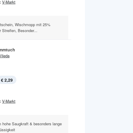
:
V-Markt
utschein, Wischmopp mit 25%
 Streifen, Besonder...
mmtuch
Vileda
€ 2,29
:
V-Markt
m hohe Saugkraft & besonders lange
lüssigkeit