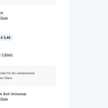
ch
Vileda
€ 3,49
:
V-Markt
teil für ein verbessertes
ien Glanz
re Soft Universal
Vileda