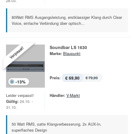
28.03.
80Watt RMS Ausgangsleistung, erstklassiger Klang durch Clear
Voice, einfache Verbindung über optisch...
Soundbar LS 1630
Verpasst!
Marke:
Blaupunkt
Preis:
€ 69,90
€ 79,90
-
13
%
Leider verpasst!
Händler:
V-Markt
Gültig:
24.10. -
31.10.
50 Watt RMS, satte Klangverbesserung, 2x AUX-In,
superflaches Design