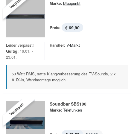
Verpasst!
Marke:
Blaupunkt
Preis:
€ 69,90
Leider verpasst!
Händler:
V-Markt
Gültig:
16.01. -
23.01.
50 Watt RMS, satte Klangverbesserung des TV-Sounds, 2 x
AUX-In, Wandmontage möglich
Soundbar SBS100
Verpasst!
Marke:
Telefunken