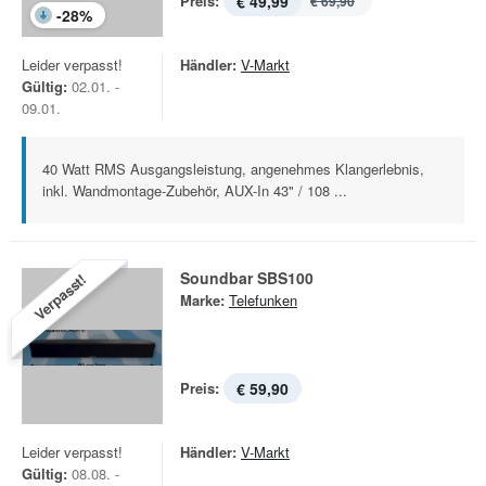
Preis:
€ 49,99
€ 69,90
-
28
%
Leider verpasst!
Händler:
V-Markt
Gültig:
02.01. -
09.01.
40 Watt RMS Ausgangsleistung, angenehmes Klangerlebnis,
inkl. Wandmontage-Zubehör, AUX-In 43" / 108 ...
Soundbar SBS100
Verpasst!
Marke:
Telefunken
Preis:
€ 59,90
Leider verpasst!
Händler:
V-Markt
Gültig:
08.08. -