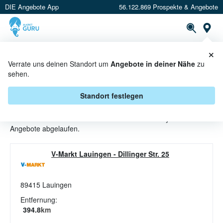
DIE Angebote App
56.122.869 Prospekte & Angebote
St
×
PROSPEKTE
ANGEBOTE
CASHBACK
Verrate uns deinen Standort um
Angebote in deiner Nähe
zu
sehen.
HEIMKINOSYSTEME ANGEBOTE &
AKTIONEN BEI V-MARKT
Standort festlegen
Beim Händler
V-Markt
sind aktuell alle Heimkinosysteme-
Angebote abgelaufen.
V-Markt Lauingen
-
Dillinger Str. 25
89415
Lauingen
Entfernung:
394.8
km