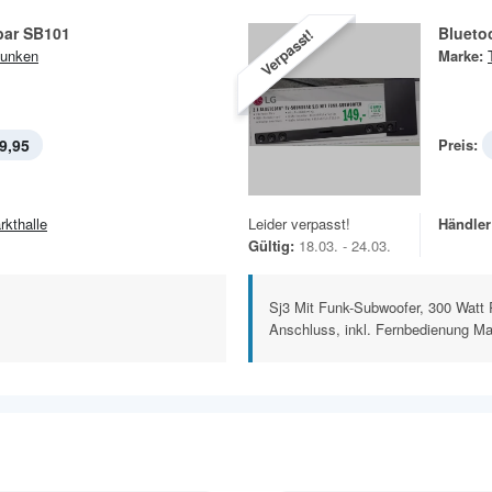
ar SB101
Blueto
Verpasst!
funken
Marke:
9,95
Preis:
rkthalle
Leider verpasst!
Händler
Gültig:
18.03. - 24.03.
Sj3 Mit Funk-Subwoofer, 300 Watt 
Anschluss, inkl. Fernbedienung Ma