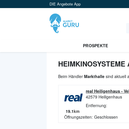
DIE Angebote App
PROSPEKTE
HEIMKINOSYSTEME 
Beim Händler
Markthalle
sind aktuell
real Heiligenhaus
-
Ve
42579
Heiligenhaus
Entfernung:
19.1
km
Öffnungszeiten:
Geschlossen