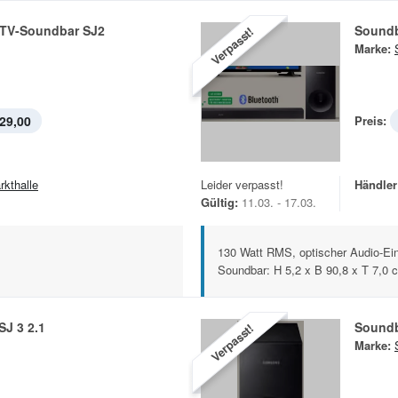
-TV-Soundbar SJ2
Sound
Verpasst!
Marke:
29,00
Preis:
rkthalle
Leider verpasst!
Händler
Gültig:
11.03. - 17.03.
130 Watt RMS, optischer Audio-E
Soundbar: H 5,2 x B 90,8 x T 7,0 
J 3 2.1
Sound
Verpasst!
Marke: