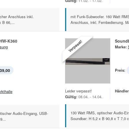
Gültig:
11.02. - 17.02.
cher Anschluss inkl.
mit Funk-Subwoofer. 160 Watt RMS.
 B 66,...
Anschluss, inkl. Fernbedienung. M
 HW-K360
Sound
Verpasst!
sung
Marke:
39,00
Preis:
Leider verpasst!
Händler
rkthalle
Gültig:
08.04. - 14.04.
130 Watt RMS, optischer Audio-E
tischer Audio-Eingang, USB-
Soundbar: H 5,2 x B 90,8 x T 7,0 
9...