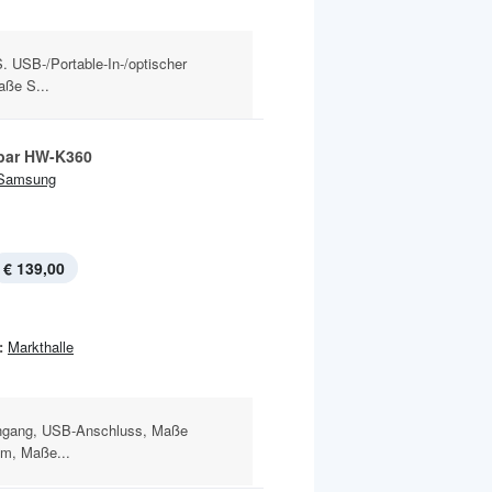
 USB-/Portable-In-/optischer
aße S...
bar HW-K360
Samsung
€ 139,00
:
Markthalle
ingang, USB-Anschluss, Maße
cm, Maße...