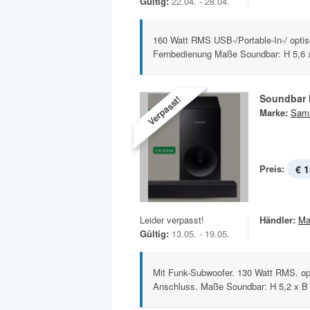
Gültig:
22.04. - 28.04.
160 Watt RMS USB-/Portable-In-/ optis
Fernbedienung Maße Soundbar: H 5,6 x
Soundbar
Verpasst!
Marke:
Sam
Preis:
€ 1
Leider verpasst!
Händler:
Ma
Gültig:
13.05. - 19.05.
Mit Funk-Subwoofer. 130 Watt RMS. op
Anschluss. Maße Soundbar: H 5,2 x B 