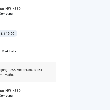
bar HW-K360
Samsung
€ 149,00
:
Markthalle
ingang, USB-Anschluss, Maße
cm, Maße...
bar HW-K360
Samsung