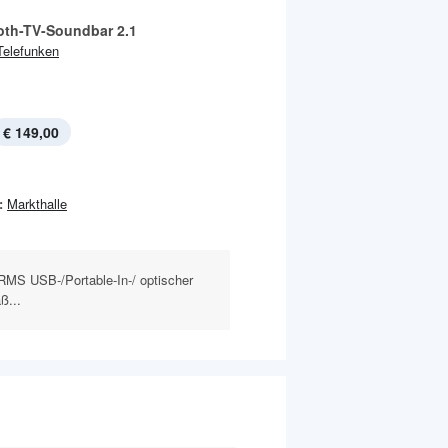
oth-TV-Soundbar 2.1
Telefunken
€ 149,00
:
Markthalle
RMS USB-/Portable-In-/ optischer
ß...