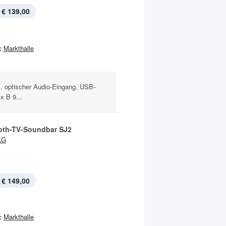
€ 139,00
:
Markthalle
. optischer Audio-Eingang, USB-
x B 9...
oth-TV-Soundbar SJ2
LG
€ 149,00
:
Markthalle