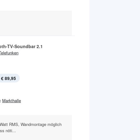
oth-TV-Soundbar 2.1
Telefunken
€ 89,95
:
Markthalle
 Watt RMS, Wandmontage möglich
s nöti...