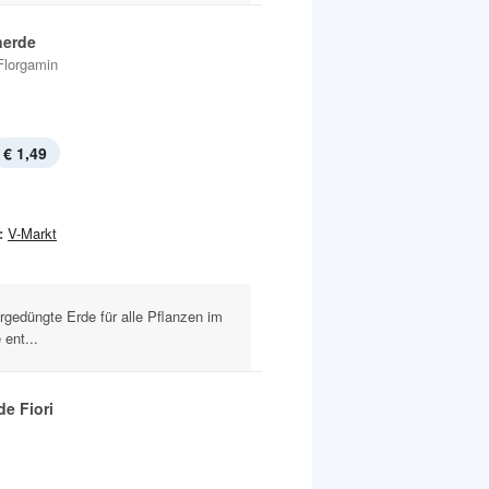
nerde
Florgamin
€ 1,49
:
V-Markt
vorgedüngte Erde für alle Pflanzen im
 ent...
e Fiori