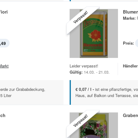
iori
Blume
Verpasst!
Marke:
,49
Preis:
Markt
Leider verpasst!
Händler
Gültig:
14.03. - 21.03.
kerde zur Grababdeckung,
€ 0,07 / l -
ist eine pflanzfertige, 
5 Liter
Haus, auf Balkon und Terrasse, sie
lch
Graberd
Verpasst!