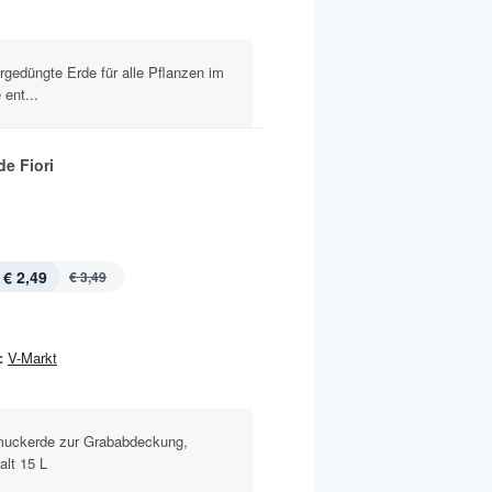
vorgedüngte Erde für alle Pflanzen im
 ent...
e Fiori
€ 2,49
€ 3,49
:
V-Markt
hmuckerde zur Grababdeckung,
alt 15 L