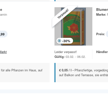
de
Blume
Verpasst!
gamin
Marke:
,99
Preis:
-
30
%
Markt
Leider verpasst!
Händler
Gültig:
03.02. - 06.02.
e für alle Pflanzen im Haus, auf
€ 0,05 / l -
Pflanzfertige, vorgedün
auf Balkon und Terrasse, sie enthält