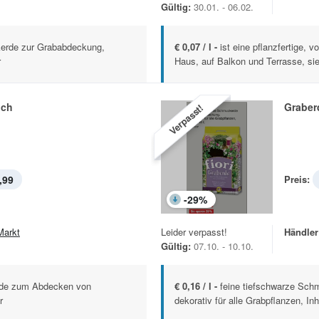
Gültig:
30.01. - 06.02.
kerde zur Grababdeckung,
€ 0,07 / l -
ist eine pflanzfertige, 
r
Haus, auf Balkon und Terrasse, sie
lch
Graberd
Verpasst!
,99
Preis:
-
29
%
Markt
Leider verpasst!
Händler
Gültig:
07.10. - 10.10.
inde zum Abdecken von
€ 0,16 / l -
feine tiefschwarze Sc
r
dekorativ für alle Grabpflanzen, Inh