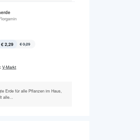
nerde
Florgamin
€ 2,29
€ 3,29
:
V-Markt
gte Erde für alle Pflanzen im Haus,
 alle...