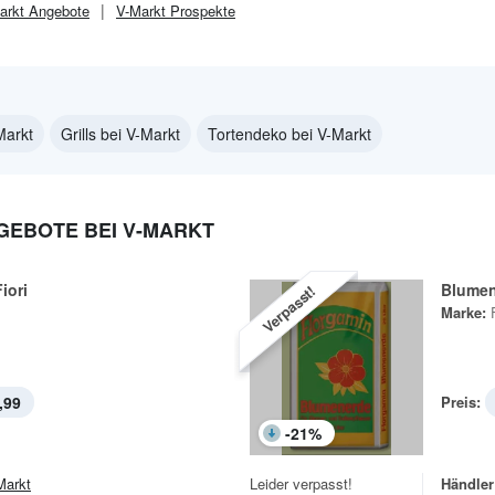
arkt
Angebote
V-Markt
Prospekte
Markt
Grills bei V-Markt
Tortendeko bei V-Markt
EBOTE BEI V-MARKT
iori
Blume
Verpasst!
Marke:
,99
Preis:
-
21
%
Markt
Leider verpasst!
Händler