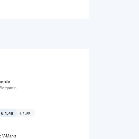
nerde
Florgamin
€ 1,49
€ 1,89
:
V-Markt