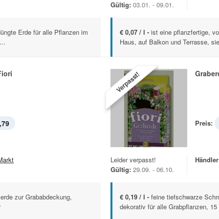
Gültig:
03.01. - 09.01.
edüngte Erde für alle Pflanzen im
€ 0,07 / l -
ist eine pflanzfertige, 
..
Haus, auf Balkon und Terrasse, sie
iori
Graberd
Verpasst!
,79
Preis:
Markt
Leider verpasst!
Händler
Gültig:
29.09. - 06.10.
kerde zur Grababdeckung,
€ 0,19 / l -
feine tiefschwarze Sc
r
dekorativ für alle Grabpflanzen, 15 