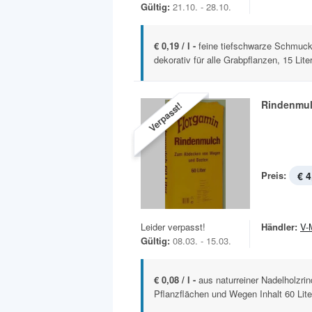
Gültig:
21.10. - 28.10.
€ 0,19 / l -
feine tiefschwarze Schmuc
dekorativ für alle Grabpflanzen, 15 Lite
Rindenmu
Verpasst!
Preis:
€ 4
Leider verpasst!
Händler:
V-
Gültig:
08.03. - 15.03.
€ 0,08 / l -
aus naturreiner Nadelholzr
Pflanzflächen und Wegen Inhalt 60 Lite