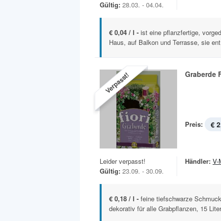
Gültig:
28.03. - 04.04.
€ 0,04 / l -
ist eine pflanzfertige, vorg
Haus, auf Balkon und Terrasse, sie ent.
Graberde F
Verpasst!
Preis:
€ 2
Leider verpasst!
Händler:
V-
Gültig:
23.09. - 30.09.
€ 0,18 / l -
feine tiefschwarze Schmuc
dekorativ für alle Grabpflanzen, 15 Lite