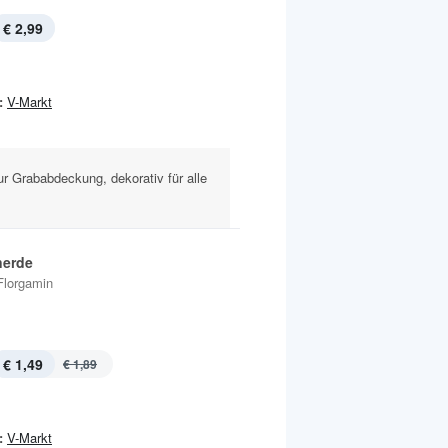
€ 2,99
:
V-Markt
r Grababdeckung, dekorativ für alle
nerde
Florgamin
€ 1,49
€ 1,89
:
V-Markt