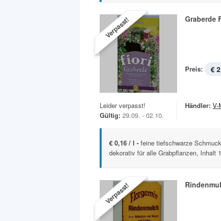
Graberde F
Verpasst!
Preis:
€ 2
Leider verpasst!
Händler:
V-
Gültig:
29.09. - 02.10.
€ 0,16 / l -
feine tiefschwarze Schmuc
dekorativ für alle Grabpflanzen, Inhalt 1
Rindenmu
Verpasst!