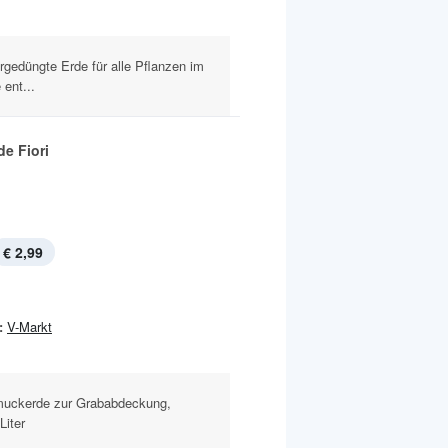
vorgedüngte Erde für alle Pflanzen im
 ent...
e Fiori
€ 2,99
:
V-Markt
hmuckerde zur Grababdeckung,
Liter