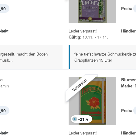
,99
Preis:
Markt
Leider verpasst!
Händler
Gültig:
10.11. - 17.11.
ergestellt, macht den Boden
feine tiefschwarze Schmuckerde zu
umusb...
Grabpflanzen 15 Liter
de
Blume
Verpasst!
gamin
Marke:
,99
Preis:
-
21
%
Markt
Leider verpasst!
Händler