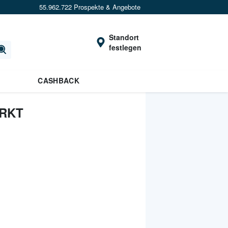
55.962.722 Prospekte & Angebote
Standort
festlegen
CASHBACK
ARKT