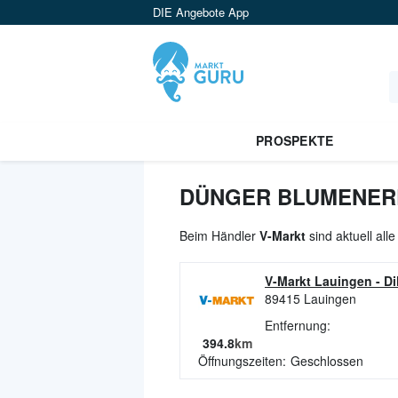
DIE Angebote App
PROSPEKTE
DÜNGER BLUMENERD
Beim Händler
V-Markt
sind aktuell al
V-Markt Lauingen
-
Di
89415
Lauingen
Entfernung:
394.8
km
Öffnungszeiten:
Geschlossen