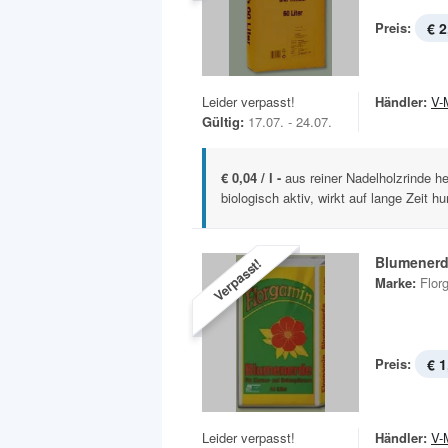
Preis:
€ 2
Leider verpasst!
Händler:
V-
Gültig:
17.07. - 24.07.
€ 0,04 / l -
aus reiner Nadelholzrinde h
biologisch aktiv, wirkt auf lange Zeit h
Blumener
Verpasst!
Marke:
Flor
Preis:
€ 1
Leider verpasst!
Händler:
V-