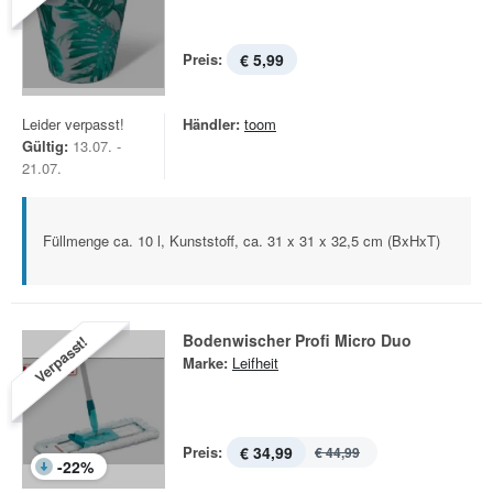
Preis:
€ 5,99
Leider verpasst!
Händler:
toom
Gültig:
13.07. -
21.07.
Füllmenge ca. 10 l, Kunststoff, ca. 31 x 31 x 32,5 cm (BxHxT)
Bodenwischer Profi Micro Duo
Verpasst!
Marke:
Leifheit
Preis:
€ 34,99
€ 44,99
-
22
%