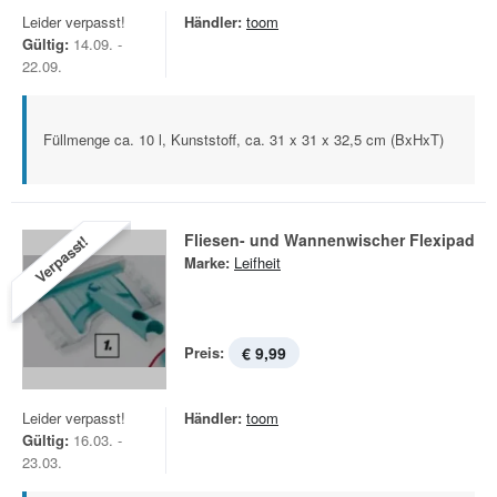
Leider verpasst!
Händler:
toom
Gültig:
14.09. -
22.09.
Füllmenge ca. 10 l, Kunststoff, ca. 31 x 31 x 32,5 cm (BxHxT)
Fliesen- und Wannenwischer Flexipad
Verpasst!
Marke:
Leifheit
Preis:
€ 9,99
Leider verpasst!
Händler:
toom
Gültig:
16.03. -
23.03.