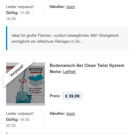
Leider verpasst!
Händler:
toom
Gültig:
10.08. -
18.08.
ideal für große Flächen, rundum bewegliches 360°-Drehgelenk
ermöglicht ein effektives Reinigen in Sc...
Bodenwisch-Set Clean Twist System
Verpasst!
Marke:
Leifheit
Preis:
€ 39,99
Leider verpasst!
Händler:
toom
Gültig:
16.03. -
23.03.