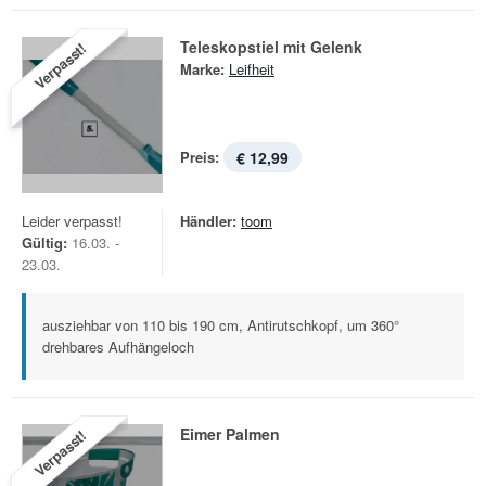
Teleskopstiel mit Gelenk
Verpasst!
Marke:
Leifheit
Preis:
€ 12,99
Leider verpasst!
Händler:
toom
Gültig:
16.03. -
23.03.
ausziehbar von 110 bis 190 cm, Antirutschkopf, um 360°
drehbares Aufhängeloch
Eimer Palmen
Verpasst!