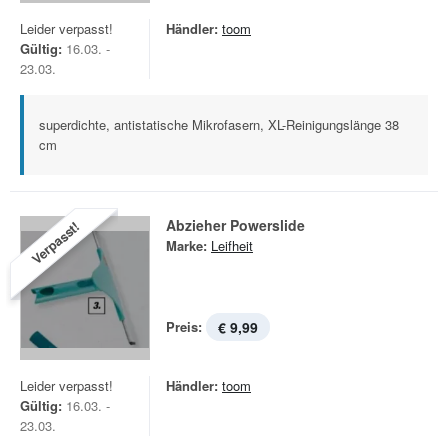
Leider verpasst!
Händler:
toom
Gültig:
16.03. -
23.03.
superdichte, antistatische Mikrofasern, XL-Reinigungslänge 38
cm
Abzieher Powerslide
Verpasst!
Marke:
Leifheit
Preis:
€ 9,99
Leider verpasst!
Händler:
toom
Gültig:
16.03. -
23.03.