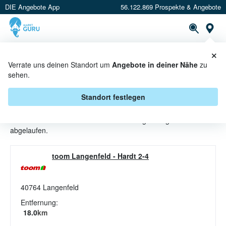
DIE Angebote App
56.122.869 Prospekte & Angebote
St
×
PROSPEKTE
ANGEBOTE
CASHBACK
Verrate uns deinen Standort um
Angebote in deiner Nähe
zu
sehen.
REINIGEN ANGEBOTE &
AKTIONEN BEI TOOM
Standort festlegen
Beim Händler
toom
sind aktuell alle Reinigen-Angebote
abgelaufen.
toom Langenfeld
-
Hardt 2-4
40764
Langenfeld
Entfernung:
18.0
km