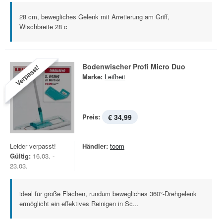
28 cm, bewegliches Gelenk mit Arretierung am Griff,
Wischbreite 28 c
Bodenwischer Profi Micro Duo
Verpasst!
Marke:
Leifheit
Preis:
€ 34,99
Leider verpasst!
Händler:
toom
Gültig:
16.03. -
23.03.
ideal für große Flächen, rundum bewegliches 360°-Drehgelenk
ermöglicht ein effektives Reinigen in Sc...