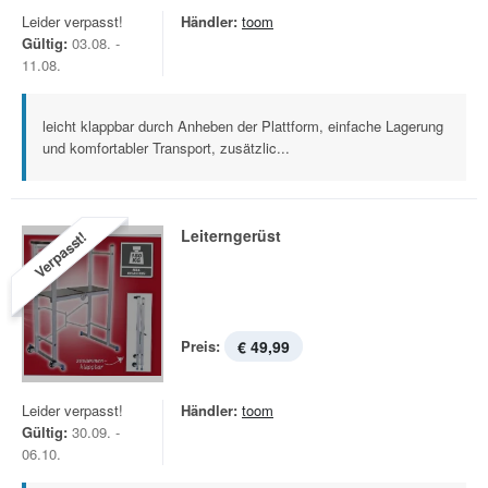
Leider verpasst!
Händler:
toom
Gültig:
03.08. -
11.08.
leicht klappbar durch Anheben der Plattform, einfache Lagerung
und komfortabler Transport, zusätzlic...
Leiterngerüst
Verpasst!
Preis:
€ 49,99
Leider verpasst!
Händler:
toom
Gültig:
30.09. -
06.10.