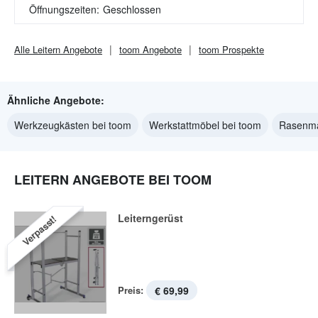
Öffnungszeiten:
Geschlossen
Alle
Leitern
Angebote
toom
Angebote
toom
Prospekte
Ähnliche Angebote:
Werkzeugkästen bei toom
Werkstattmöbel bei toom
Rasenmä
LEITERN ANGEBOTE BEI TOOM
Leiterngerüst
Verpasst!
Preis:
€ 69,99