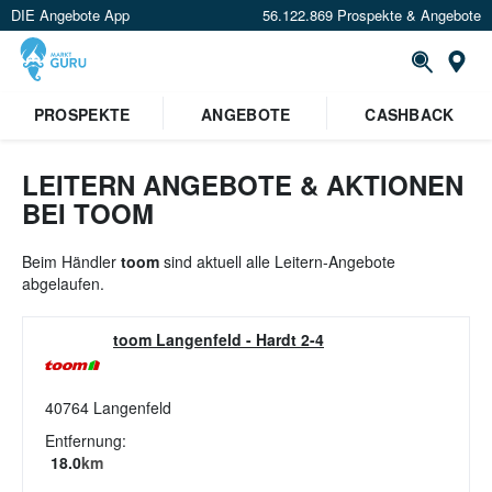
DIE Angebote App
56.122.869 Prospekte & Angebote
St
×
PROSPEKTE
ANGEBOTE
CASHBACK
Verrate uns deinen Standort um
Angebote in deiner Nähe
zu
sehen.
LEITERN ANGEBOTE & AKTIONEN
BEI TOOM
Standort festlegen
Beim Händler
toom
sind aktuell alle Leitern-Angebote
abgelaufen.
toom Langenfeld
-
Hardt 2-4
40764
Langenfeld
Entfernung:
18.0
km