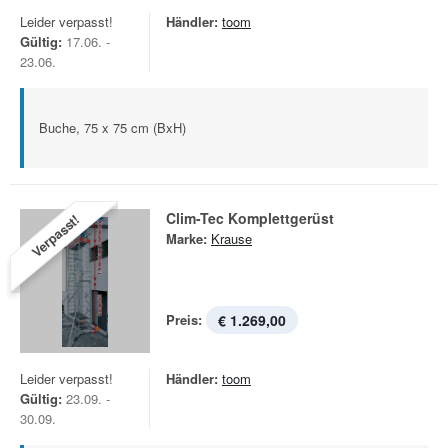
Leider verpasst!
Händler:
toom
Gültig:
17.06. -
23.06.
Buche, 75 x 75 cm (BxH)
Clim-Tec Komplettgerüst
Verpasst!
Marke:
Krause
Preis:
€ 1.269,00
Leider verpasst!
Händler:
toom
Gültig:
23.09. -
30.09.