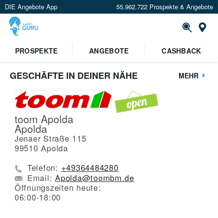
DIE Angebote App
55.962.722 Prospekte & Angebote
St
PROSPEKTE
ANGEBOTE
CASHBACK
GESCHÄFTE IN DEINER NÄHE
MEHR
toom Apolda
Apolda
Jenaer Straße 115
99510
Apolda
Telefon:
+49364484280
Email:
Apolda@toombm.de
Öffnungszeiten heute:
06:00-18:00