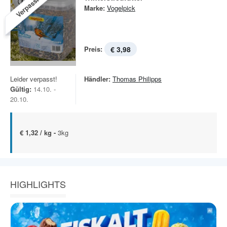
Verpasst!
Marke:
Vogelpick
Preis:
€ 3,98
Leider verpasst!
Händler:
Thomas Philipps
Gültig:
14.10. -
20.10.
€ 1,32 / kg -
3kg
HIGHLIGHTS