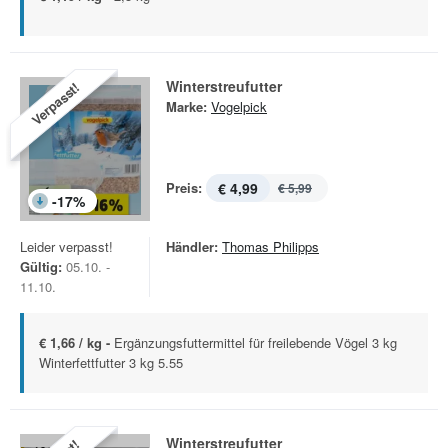
Winterstreufutter
Verpasst!
Marke:
Vogelpick
Preis:
€ 4,99
€ 5,99
-
17
%
Leider verpasst!
Händler:
Thomas Philipps
Gültig:
05.10. -
11.10.
€ 1,66 / kg -
Ergänzungsfuttermittel für freilebende Vögel 3 kg
Winterfettfutter 3 kg 5.55
Winterstreufutter