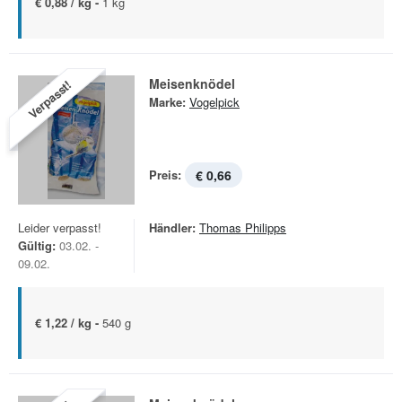
€ 0,88 / kg -
1 kg
Meisenknödel
Verpasst!
Marke:
Vogelpick
Preis:
€ 0,66
Leider verpasst!
Händler:
Thomas Philipps
Gültig:
03.02. -
09.02.
€ 1,22 / kg -
540 g