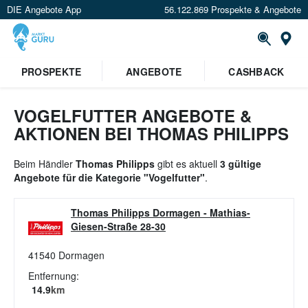
DIE Angebote App
56.122.869 Prospekte & Angebote
St
×
PROSPEKTE
ANGEBOTE
CASHBACK
Verrate uns deinen Standort um
Angebote in deiner Nähe
zu
sehen.
VOGELFUTTER ANGEBOTE &
AKTIONEN BEI THOMAS PHILIPPS
Standort festlegen
Beim Händler
Thomas Philipps
gibt es aktuell
3 gültige
Angebote für die Kategorie "Vogelfutter"
.
Thomas Philipps Dormagen
-
Mathias-
Giesen-Straße 28-30
41540
Dormagen
Entfernung:
14.9
km