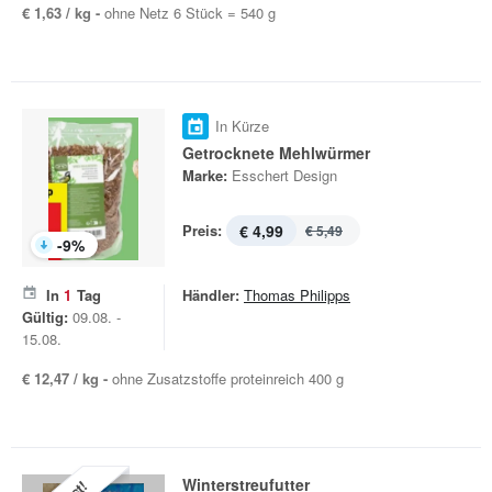
€ 1,63 / kg -
ohne Netz 6 Stück = 540 g
In Kürze
Getrocknete Mehlwürmer
Marke:
Esschert Design
Preis:
€ 4,99
€ 5,49
-
9
%
In
1
Tag
Händler:
Thomas Philipps
Gültig:
09.08. -
15.08.
€ 12,47 / kg -
ohne Zusatzstoffe proteinreich 400 g
Winterstreufutter