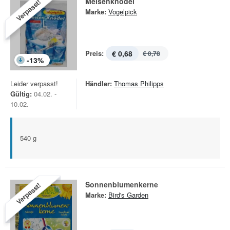
Meisenknödel
Verpasst!
Marke:
Vogelpick
Preis:
€ 0,68
€ 0,78
-
13
%
Leider verpasst!
Händler:
Thomas Philipps
Gültig:
04.02. -
10.02.
540 g
Sonnenblumenkerne
Verpasst!
Marke:
Bird's Garden