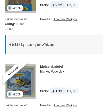
Preis:
€ 2,22
€ 2,99
-
26
%
Leider verpasst!
Händler:
Thomas Philipps
Gültig:
02.02. -
08.02.
€ 0,88 / kg -
2,5 kg für Wildvögel
Meisenknödel
Verpasst!
Marke:
Vogelpick
Preis:
€ 1,11
€ 1,39
-
20
%
Leider verpasst!
Händler:
Thomas Philipps