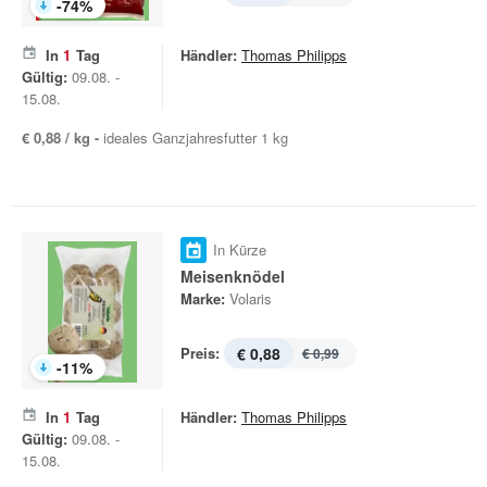
-
74
%
In
1
Tag
Händler:
Thomas Philipps
Gültig:
09.08. -
15.08.
€ 0,88 / kg -
ideales Ganzjahresfutter 1 kg
In Kürze
Meisenknödel
Marke:
Volaris
Preis:
€ 0,88
€ 0,99
-
11
%
In
1
Tag
Händler:
Thomas Philipps
Gültig:
09.08. -
15.08.