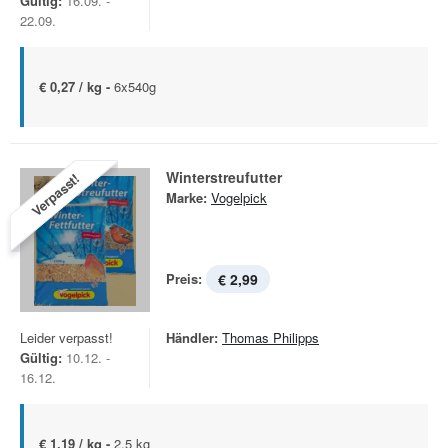
Gültig:
16.09. -
22.09.
€ 0,27 / kg -
6x540g
Winterstreufutter
Verpasst!
Marke:
Vogelpick
Preis:
€ 2,99
Leider verpasst!
Händler:
Thomas Philipps
Gültig:
10.12. -
16.12.
€ 1,19 / kg -
2,5 kg