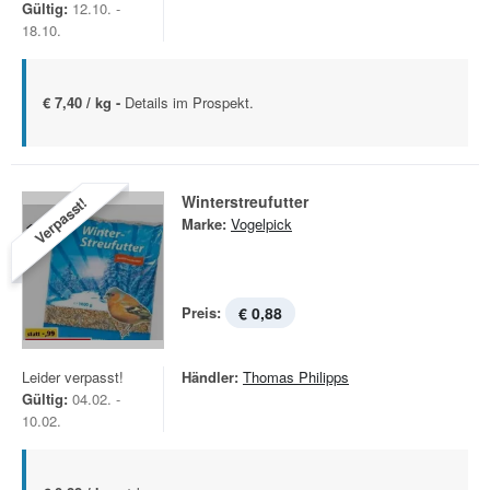
Gültig:
12.10. -
18.10.
€ 7,40 / kg -
Details im Prospekt.
Winterstreufutter
Verpasst!
Marke:
Vogelpick
Preis:
€ 0,88
Leider verpasst!
Händler:
Thomas Philipps
Gültig:
04.02. -
10.02.