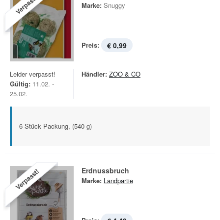
Verpasst!
Marke:
Snuggy
Preis:
€ 0,99
Leider verpasst!
Händler:
ZOO & CO
Gültig:
11.02. -
25.02.
6 Stück Packung, (540 g)
Erdnussbruch
Verpasst!
Marke:
Landpartie