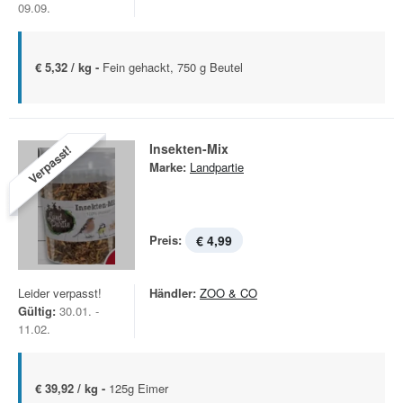
09.09.
€ 5,32 / kg -
Fein gehackt, 750 g Beutel
Insekten-Mix
Verpasst!
Marke:
Landpartie
Preis:
€ 4,99
Leider verpasst!
Händler:
ZOO & CO
Gültig:
30.01. -
11.02.
€ 39,92 / kg -
125g Eimer