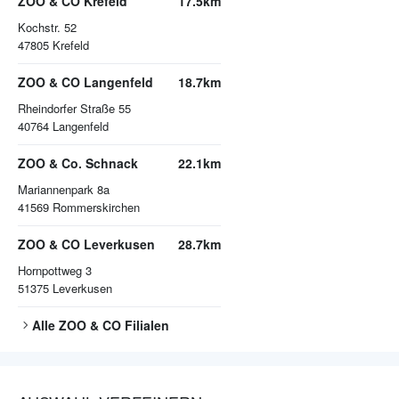
ZOO & CO Krefeld
17.5km
Kochstr. 52
47805
Krefeld
ZOO & CO Langenfeld
18.7km
Rheindorfer Straße 55
40764
Langenfeld
ZOO & Co. Schnack
22.1km
Mariannenpark 8a
41569
Rommerskirchen
ZOO & CO Leverkusen
28.7km
Hornpottweg 3
51375
Leverkusen
Alle
ZOO & CO
Filialen