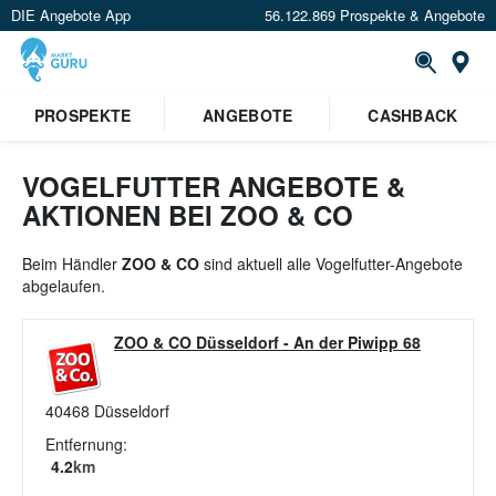
DIE Angebote App
56.122.869 Prospekte & Angebote
St
×
PROSPEKTE
ANGEBOTE
CASHBACK
Verrate uns deinen Standort um
Angebote in deiner Nähe
zu
sehen.
VOGELFUTTER ANGEBOTE &
AKTIONEN BEI ZOO & CO
Standort festlegen
Beim Händler
ZOO & CO
sind aktuell alle Vogelfutter-Angebote
abgelaufen.
ZOO & CO Düsseldorf
-
An der Piwipp 68
40468
Düsseldorf
Entfernung:
4.2
km