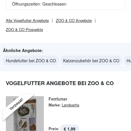
Öffnungszeiten:
Geschlossen
Alle
Vogelfutter
Angebote
ZOO & CO
Angebote
ZOO & CO
Prospekte
Ähnliche Angebote:
Hundefutter bei ZOO & CO
Katzenzubehör bei ZOO & CO
H
VOGELFUTTER ANGEBOTE BEI ZOO & CO
Fettfutter
Verpasst!
Marke:
Landpartie
Preis:
€ 1,99