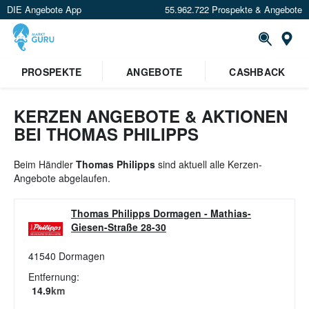
DIE Angebote App
55.962.722 Prospekte & Angebote
St
×
PROSPEKTE
ANGEBOTE
CASHBACK
Verrate uns deinen Standort um
Angebote in deiner Nähe
zu
sehen.
KERZEN ANGEBOTE & AKTIONEN
BEI THOMAS PHILIPPS
Standort festlegen
Beim Händler
Thomas Philipps
sind aktuell alle Kerzen-
Angebote abgelaufen.
Thomas Philipps Dormagen
-
Mathias-
Giesen-Straße 28-30
41540
Dormagen
Entfernung:
14.9
km