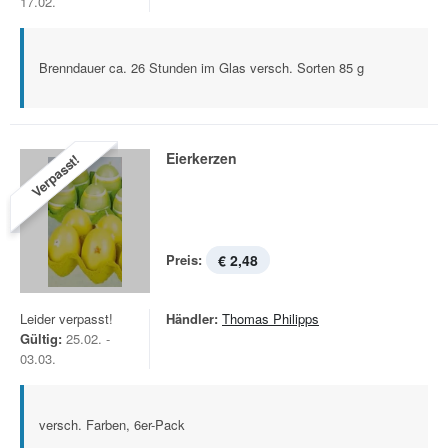
17.02.
Brenndauer ca. 26 Stunden im Glas versch. Sorten 85 g
Eierkerzen
Verpasst!
Preis:
€ 2,48
Leider verpasst!
Händler:
Thomas Philipps
Gültig:
25.02. -
03.03.
versch. Farben, 6er-Pack