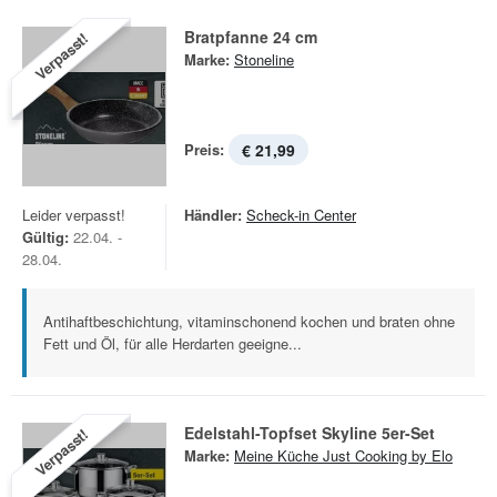
Bratpfanne 24 cm
Verpasst!
Marke:
Stoneline
Preis:
€ 21,99
Leider verpasst!
Händler:
Scheck-in Center
Gültig:
22.04. -
28.04.
Antihaftbeschichtung, vitaminschonend kochen und braten ohne
Fett und Öl, für alle Herdarten geeigne...
Edelstahl-Topfset Skyline 5er-Set
Verpasst!
Marke:
Meine Küche Just Cooking by Elo