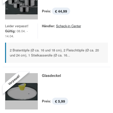
Preis:
€ 44,99
Leider verpasst!
Händler:
Scheck-in Center
Gültig:
08.04. -
14.04.
2 Bratentöpfe (Ø ca. 16 und 18 cm), 2 Fleischtöpfe (Ø ca. 20
und 24 cm), 1 Stielkasserolle (Ø ca. 16...
Glasdeckel
Verpasst!
Preis:
€ 5,99