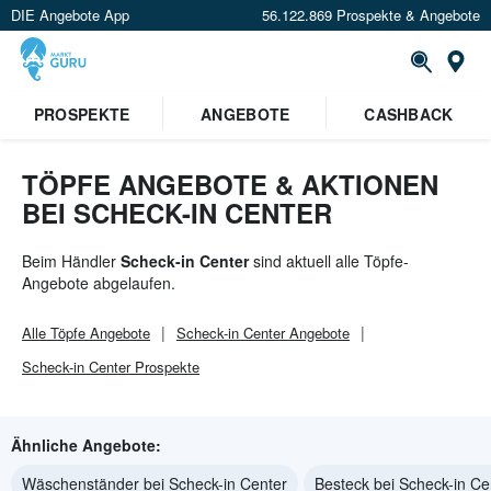
DIE Angebote App
56.122.869 Prospekte & Angebote
St
PROSPEKTE
ANGEBOTE
CASHBACK
TÖPFE ANGEBOTE & AKTIONEN
BEI SCHECK-IN CENTER
Beim Händler
Scheck-in Center
sind aktuell alle Töpfe-
Angebote abgelaufen.
Alle
Töpfe
Angebote
Scheck-in Center
Angebote
Scheck-in Center
Prospekte
Ähnliche Angebote:
Wäschenständer bei Scheck-in Center
Besteck bei Scheck-in Ce