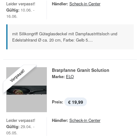
Leider verpasst!
Händler:
Scheck-in Center
Gültig:
10.06. -
16.06.
mit Silikongriff Güteglasdeckel mit Dampfaustrittsloch und
Edelstahlrand Ø ca. 20 cm, Farbe: Gelb 5....
Bratpfanne Granit Solution
Verpasst!
Marke:
ELO
Preis:
€ 19,99
Leider verpasst!
Händler:
Scheck-in Center
Gültig:
29.04. -
05.05.