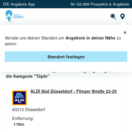
DIE Angebote App
56.122.869 Prospekte & Angebote
St
×
PROSPEKTE
ANGEBOTE
CASHBACK
Verrate uns deinen Standort um
Angebote in deiner Nähe
zu
sehen.
TÖPFE ANGEBOTE & AKTIONEN
BEI ALDI SÜD
Standort festlegen
Beim Händler
ALDI SÜD
gibt es aktuell
2 gültige Angebote für
die Kategorie "Töpfe"
.
ALDI Süd Düsseldorf
-
Flinger Straße 23-25
40213
Düsseldorf
Entfernung:
119
m