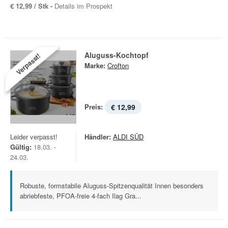
€ 12,99 / Stk -
Details im Prospekt
Aluguss-Kochtopf
Verpasst!
Marke:
Crofton
Preis:
€ 12,99
Leider verpasst!
Händler:
ALDI SÜD
Gültig:
18.03. -
24.03.
Robuste, formstabile Aluguss-Spitzenqualität Innen besonders
abriebfeste, PFOA-freie 4-fach Ilag Gra...