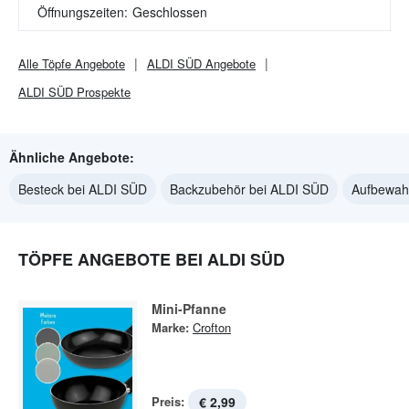
Öffnungszeiten:
Geschlossen
Alle
Töpfe
Angebote
ALDI SÜD
Angebote
ALDI SÜD
Prospekte
Ähnliche Angebote:
Besteck bei ALDI SÜD
Backzubehör bei ALDI SÜD
Aufbewah
TÖPFE ANGEBOTE BEI ALDI SÜD
Mini-Pfanne
Marke:
Crofton
Preis:
€ 2,99