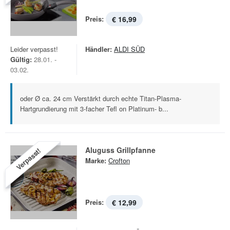
Preis:
€ 16,99
Leider verpasst!
Händler:
ALDI SÜD
Gültig:
28.01. -
03.02.
oder Ø ca. 24 cm Verstärkt durch echte Titan-Plasma-
Hartgrundierung mit 3-facher Tefl on Platinum- b...
Aluguss Grillpfanne
Verpasst!
Marke:
Crofton
Preis:
€ 12,99