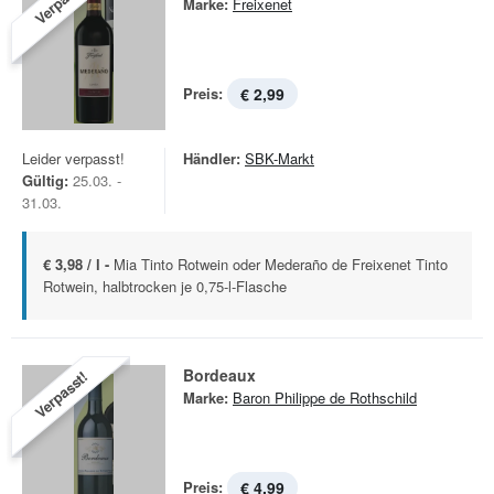
Verpasst!
Marke:
Freixenet
Preis:
€ 2,99
Leider verpasst!
Händler:
SBK-Markt
Gültig:
25.03. -
31.03.
€ 3,98 / l -
Mia Tinto Rotwein oder Mederaño de Freixenet Tinto
Rotwein, halbtrocken je 0,75-l-Flasche
Bordeaux
Verpasst!
Marke:
Baron Philippe de Rothschild
Preis:
€ 4,99