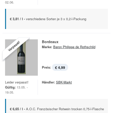
02.06.
€ 3,81 / l -
verschiedene Sorten je 3 x 0,2-l-Packung
Bordeaux
Verpasst!
Marke:
Baron Philippe de Rothschild
Preis:
€ 4,99
Leider verpasst!
Händler:
SBK-Markt
Gültig:
13.05. -
19.05.
€ 6,65 / l -
A.O.C. Französischer Rotwein trocken 0,75-l-Flasche