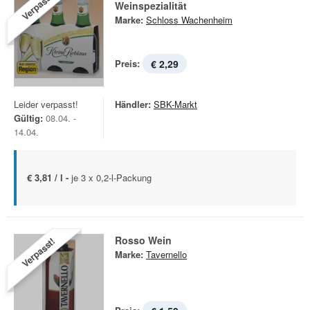
Verpasst!
Weinspezialität
Marke:
Schloss Wachenheim
Preis:
€ 2,29
Leider verpasst!
Händler:
SBK-Markt
Gültig:
08.04. -
14.04.
€ 3,81 / l -
je 3 x 0,2-l-Packung
Rosso Wein
Verpasst!
Marke:
Tavernello