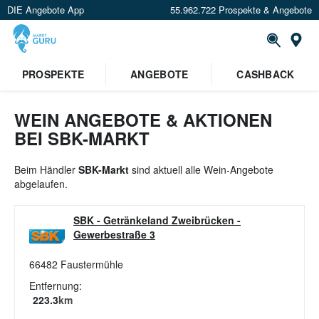
DIE Angebote App
55.962.722 Prospekte & Angebote
St
PROSPEKTE
ANGEBOTE
CASHBACK
WEIN ANGEBOTE & AKTIONEN
BEI SBK-MARKT
Beim Händler
SBK-Markt
sind aktuell alle Wein-Angebote
abgelaufen.
SBK - Getränkeland Zweibrücken
-
Gewerbestraße 3
66482
Faustermühle
Entfernung:
223.3
km