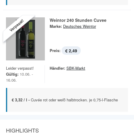
Weintor 240 Stunden Cuvee
Verpasst!
Marke:
Deutsches Weintor
Preis:
€ 2,49
Leider verpasst!
Händler:
SBK-Markt
Gültig:
10.06. -
16.06.
€ 3,32 / l -
Cuvée rot oder weiß halbtrocken. je 0,75-l-Flasche
HIGHLIGHTS