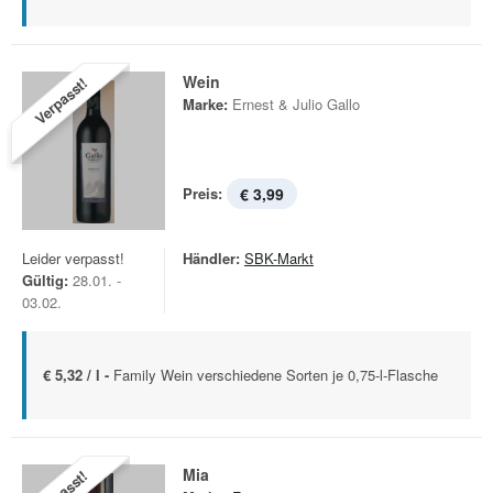
Wein
Verpasst!
Marke:
Ernest & Julio Gallo
Preis:
€ 3,99
Leider verpasst!
Händler:
SBK-Markt
Gültig:
28.01. -
03.02.
€ 5,32 / l -
Family Wein verschiedene Sorten je 0,75-l-Flasche
Mia