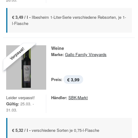
€ 3,49 / l -
Ilbesheim 1-Liter-Serie verschiedene Rebsorten, je 1-
l-Flasche
Weine
Verpasst!
Marke:
Gallo Family Vineyards
Preis:
€ 3,99
Leider verpasst!
Händler:
SBK-Markt
Gültig:
25.03. -
31.03.
€ 5,32 / l -
verschiedene Sorten je 0,75-l-Flasche