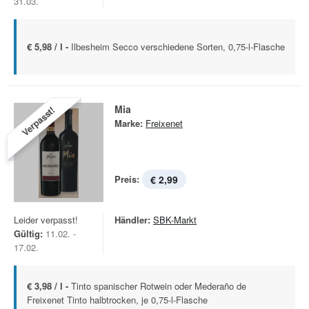
31.03.
€ 5,98 / l -
Ilbesheim Secco verschiedene Sorten, 0,75-l-Flasche
Mia
Verpasst!
Marke:
Freixenet
Preis:
€ 2,99
Leider verpasst!
Händler:
SBK-Markt
Gültig:
11.02. -
17.02.
€ 3,98 / l -
Tinto spanischer Rotwein oder Mederaño de
Freixenet Tinto halbtrocken, je 0,75-l-Flasche