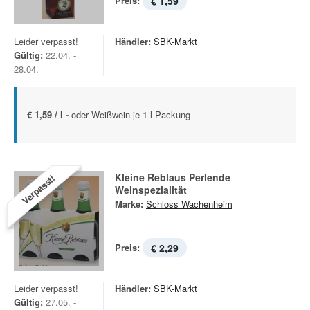
Preis:
€ 1,59
Leider verpasst!
Händler:
SBK-Markt
Gültig:
22.04. -
28.04.
€ 1,59 / l -
oder Weißwein je 1-l-Packung
Kleine Reblaus Perlende
Verpasst!
Weinspezialität
Marke:
Schloss Wachenheim
Preis:
€ 2,29
Leider verpasst!
Händler:
SBK-Markt
Gültig:
27.05. -