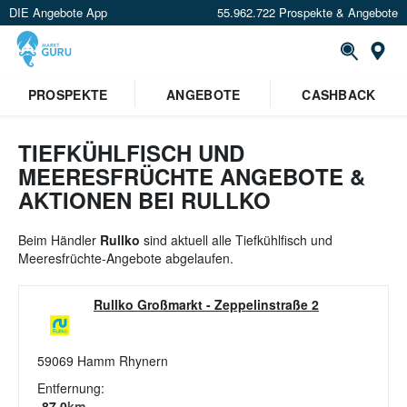
DIE Angebote App
55.962.722 Prospekte & Angebote
St
×
PROSPEKTE
ANGEBOTE
CASHBACK
Verrate uns deinen Standort um
Angebote in deiner Nähe
zu
sehen.
TIEFKÜHLFISCH UND
MEERESFRÜCHTE ANGEBOTE &
Standort festlegen
AKTIONEN BEI RULLKO
Beim Händler
Rullko
sind aktuell alle Tiefkühlfisch und
Meeresfrüchte-Angebote abgelaufen.
Rullko Großmarkt
-
Zeppelinstraße 2
59069
Hamm Rhynern
Entfernung:
87.0
km