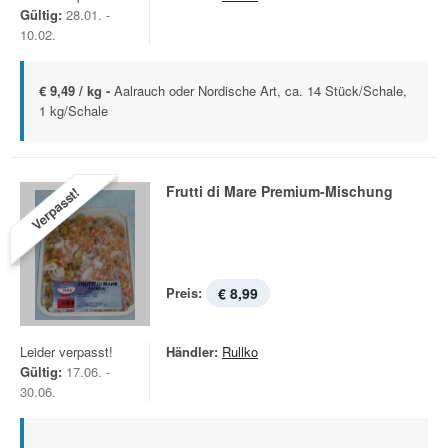
Gültig:
28.01. -
10.02.
€ 9,49 / kg -
Aalrauch oder Nordische Art, ca. 14 Stück/Schale,
1 kg/Schale
Frutti di Mare Premium-Mischung
Verpasst!
Preis:
€ 8,99
Leider verpasst!
Händler:
Rullko
Gültig:
17.06. -
30.06.