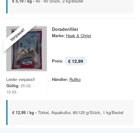
€ 5,19 / kg -
40 - 60 Stück, 2 kg/Beutel
Doradenfilet
Verpasst!
Marke:
Haak & Christ
Preis:
€ 12,99
Leider verpasst!
Händler:
Rullko
Gültig:
25.02. -
10.03.
€ 12,99 / kg -
Türkei, Aquakultur, 80/120 g/Stück, 1 kg/Beutel