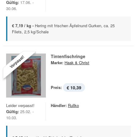
Gültig:
17.06. -
30.06.
€ 7,19 / kg -
Hering mit frischen Äpfelnund Gurken, ca. 25
Filets, 2,5 kg/Schale
Tintenfischringe
Verpasst!
Marke:
Haak & Christ
Preis:
€ 10,39
Leider verpasst!
Händler:
Rullko
Gültig:
25.02. -
10.03.