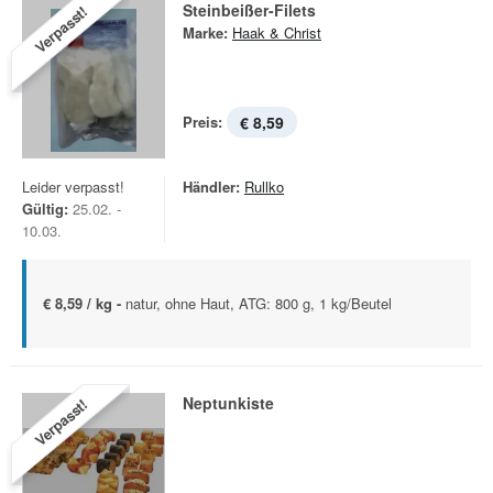
Steinbeißer-Filets
Verpasst!
Marke:
Haak & Christ
Preis:
€ 8,59
Leider verpasst!
Händler:
Rullko
Gültig:
25.02. -
10.03.
€ 8,59 / kg -
natur, ohne Haut, ATG: 800 g, 1 kg/Beutel
Neptunkiste
Verpasst!