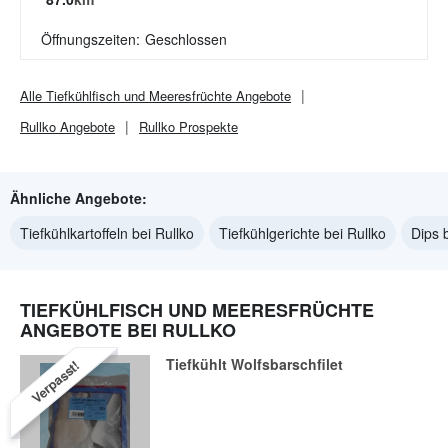
Öffnungszeiten:
Geschlossen
Alle
Tiefkühlfisch und Meeresfrüchte
Angebote
Rullko
Angebote
Rullko
Prospekte
Ähnliche Angebote:
Tiefkühlkartoffeln bei Rullko
Tiefkühlgerichte bei Rullko
Dips 
TIEFKÜHLFISCH UND MEERESFRÜCHTE
ANGEBOTE BEI RULLKO
Tiefkühlt Wolfsbarschfilet
Verpasst!