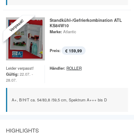
Standkühl-/Gefrierkombination ATL
Verpasst!
KS84W10
Marke:
Atlantic
Preis:
€ 159,99
Leider verpasst!
Händler:
ROLLER
Gültig:
22.07. -
28.07.
A+, B/H/T ca. 54/83,8 /59,5 cm, Spektrum A+++ bis D
HIGHLIGHTS