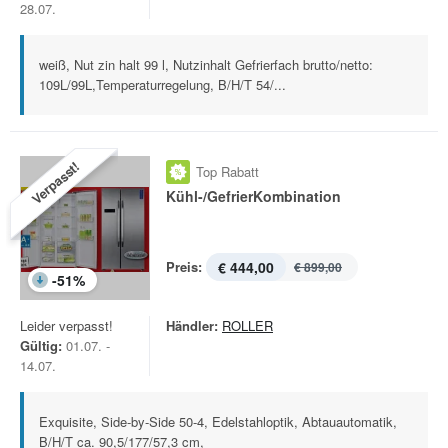
28.07.
weiß, Nut zin halt 99 l, Nutzinhalt Gefrierfach brutto/netto:
109L/99L,Temperaturregelung, B/H/T 54/...
Verpasst!
Top Rabatt
Kühl-/GefrierKombination
Preis:
€ 444,00
€ 899,00
-
51
%
Leider verpasst!
Händler:
ROLLER
Gültig:
01.07. -
14.07.
Exquisite, Side-by-Side 50-4, Edelstahloptik, Abtauautomatik,
B/H/T ca. 90,5/177/57,3 cm,