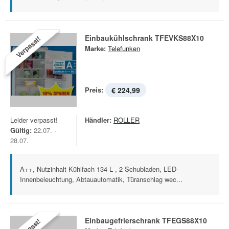
Einbaukühlschrank TFEVKS88X10
Verpasst!
Marke:
Telefunken
Preis:
€ 224,99
Leider verpasst!
Händler:
ROLLER
Gültig:
22.07. -
28.07.
A++, Nutzinhalt Kühlfach 134 L , 2 Schubladen, LED-
Innenbeleuchtung, Abtauautomatik, Türanschlag wec...
Einbaugefrierschrank TFEGS88X10