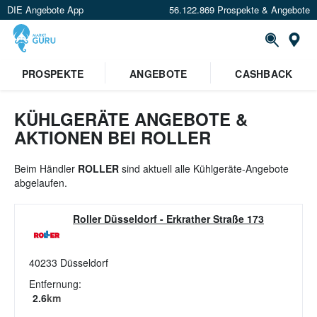
DIE Angebote App
56.122.869 Prospekte & Angebote
St
PROSPEKTE
ANGEBOTE
CASHBACK
KÜHLGERÄTE ANGEBOTE &
AKTIONEN BEI ROLLER
Beim Händler
ROLLER
sind aktuell alle Kühlgeräte-Angebote
abgelaufen.
Roller Düsseldorf
-
Erkrather Straße 173
40233
Düsseldorf
Entfernung:
2.6
km