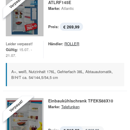
Verpasst!
ATLRF145E
Marke:
Atlantic
Preis:
€ 269,99
Leider verpasst!
Händler:
ROLLER
Gültig:
15.07. -
21.07.
A+, weiß, Nutzinhalt 176L, Gefrierfach 38L, Abtauautomatik,
B/H/T ca. 54/144,5/54,5 cm
Einbaukühlschrank TFEKS88X10
Verpasst!
Marke:
Telefunken