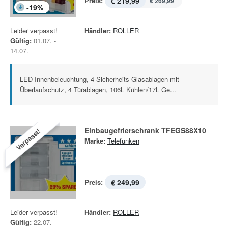
Preis:
€ 219,99
€ 269,99
-
19
%
Leider verpasst!
Händler:
ROLLER
Gültig:
01.07. -
14.07.
LED-Innenbeleuchtung, 4 Sicherheits-Glasablagen mit
Überlaufschutz, 4 Türablagen, 106L Kühlen/17L Ge...
Einbaugefrierschrank TFEGS88X10
Verpasst!
Marke:
Telefunken
Preis:
€ 249,99
Leider verpasst!
Händler:
ROLLER
Gültig:
22.07. -