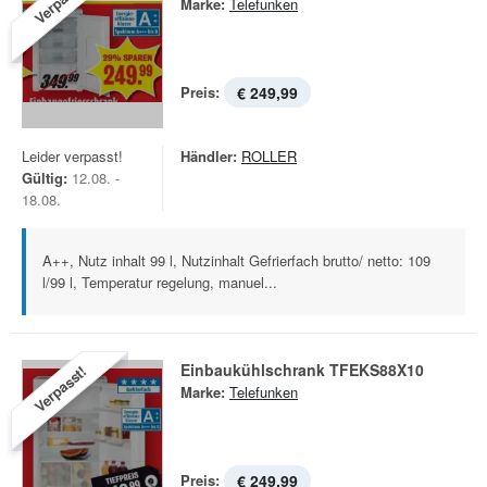
Verpasst!
Marke:
Telefunken
Preis:
€ 249,99
Leider verpasst!
Händler:
ROLLER
Gültig:
12.08. -
18.08.
A++, Nutz inhalt 99 l, Nutzinhalt Gefrierfach brutto/ netto: 109
l/99 l, Temperatur regelung, manuel...
Einbaukühlschrank TFEKS88X10
Verpasst!
Marke:
Telefunken
Preis:
€ 249,99