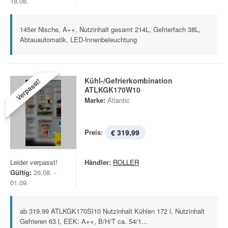
18.08.
145er Nische, A++, Nutzinhalt gesamt 214L, Gefrierfach 38L,
Abtauautomatik, LED-Innenbeleuchtung
Kühl-/Gefrierkombination
Verpasst!
ATLKGK170W10
Marke:
Atlantic
Preis:
€ 319,99
Leider verpasst!
Händler:
ROLLER
Gültig:
26.08. -
01.09.
ab 319.99 ATLKGK170SI10 Nutzinhalt Kühlen 172 l, Nutzinhalt
Gefrieren 63 l, EEK: A++, B/H/T ca. 54/1...