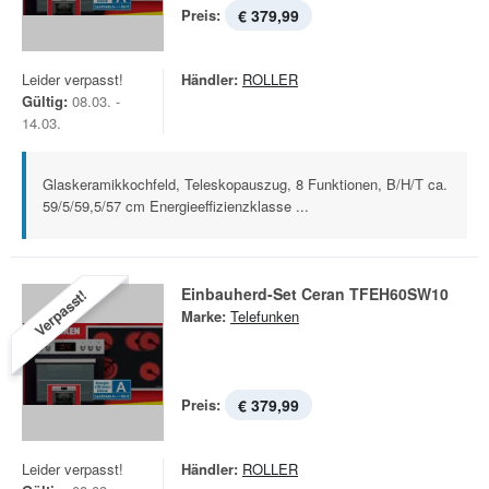
Preis:
€ 379,99
Leider verpasst!
Händler:
ROLLER
Gültig:
08.03. -
14.03.
Glaskeramikkochfeld, Teleskopauszug, 8 Funktionen, B/H/T ca.
59/5/59,5/57 cm Energieeffizienzklasse ...
Einbauherd-Set Ceran TFEH60SW10
Verpasst!
Marke:
Telefunken
Preis:
€ 379,99
Leider verpasst!
Händler:
ROLLER