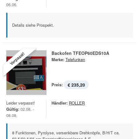
06.06.
Details siehe Prospekt.
Backofen TFEOP60EDS10A
Verpasst!
Marke:
Telefunken
Preis:
€ 235,20
Leider verpasst!
Händler:
ROLLER
Gültig:
02.08. -
08.08.
8 Funktionen, Pyrolyse, versenkbare Drehknöpfe, B/H/T ca.
59,5/59,5/55 cm Energieeffizienzklasse A S...