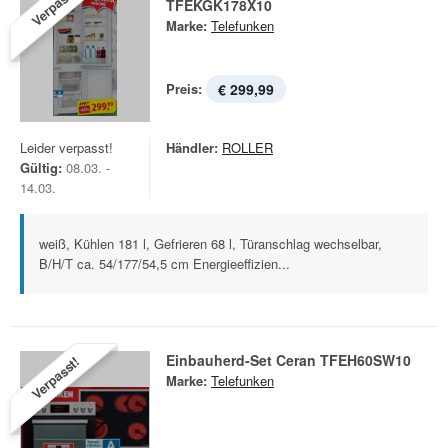
Verpasst!
TFEKGK178X10
Marke:
Telefunken
Preis:
€ 299,99
Leider verpasst!
Händler:
ROLLER
Gültig:
08.03. -
14.03.
weiß, Kühlen 181 l, Gefrieren 68 l, Türanschlag wechselbar,
B/H/T ca. 54/177/54,5 cm Energieeffizien...
Einbauherd-Set Ceran TFEH60SW10
Verpasst!
Marke:
Telefunken