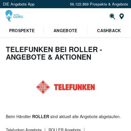
DIE Angebote App
56.122.869 Prospekte & Angebote
St
×
PROSPEKTE
ANGEBOTE
CASHBACK
Verrate uns deinen Standort um
Angebote in deiner Nähe
zu
sehen.
TELEFUNKEN BEI ROLLER -
ANGEBOTE & AKTIONEN
Standort festlegen
Beim Händler
ROLLER
sind aktuell alle Angebote abgelaufen.
Telefunken
Angebote
ROLLER
Angebote