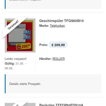
Geschirrspüler TFGS60SI10
Verpasst!
Marke:
Telefunken
Preis:
€ 209,99
Leider verpasst!
Händler:
ROLLER
Gültig:
31.05. -
06.06.
Details siehe Prospekt.
Backofen TFEOP60EDS10A