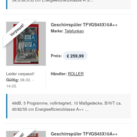
Geschirrspüler TFVGS45X10A++
Verpasst!
Marke:
Telefunken
Preis:
€ 259,99
Leider verpasst!
Händler:
ROLLER
Gültig:
08.03. -
14.03.
49dB, 5 Programme, vollintegriert, 10 Maßgedecke, B/H/T ca.
45/82/55 cm Energieeffizienzklasse A++ ...
Geschirrspüler TFVGS45X10A++