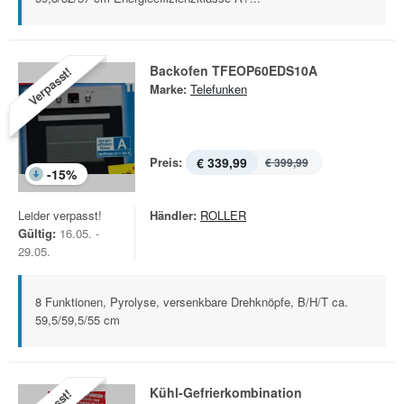
Backofen TFEOP60EDS10A
Verpasst!
Marke:
Telefunken
Preis:
€ 339,99
€ 399,99
-
15
%
Leider verpasst!
Händler:
ROLLER
Gültig:
16.05. -
29.05.
8 Funktionen, Pyrolyse, versenkbare Drehknöpfe, B/H/T ca.
59,5/59,5/55 cm
Kühl-Gefrierkombination