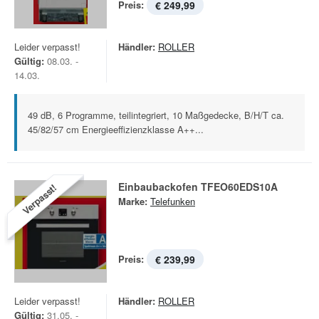
Preis:
€ 249,99
Leider verpasst!
Händler:
ROLLER
Gültig:
08.03. -
14.03.
49 dB, 6 Programme, teilintegriert, 10 Maßgedecke, B/H/T ca.
45/82/57 cm Energieeffizienzklasse A++...
Einbaubackofen TFEO60EDS10A
Verpasst!
Marke:
Telefunken
Preis:
€ 239,99
Leider verpasst!
Händler:
ROLLER
Gültig:
31.05. -