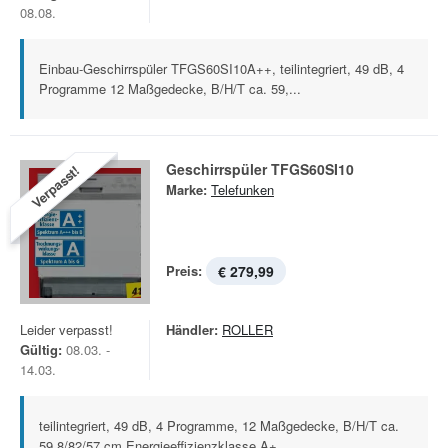
08.08.
Einbau-Geschirrspüler TFGS60SI10A++, teilintegriert, 49 dB, 4
Programme 12 Maßgedecke, B/H/T ca. 59,...
Geschirrspüler TFGS60SI10
Verpasst!
Marke:
Telefunken
Preis:
€ 279,99
Leider verpasst!
Händler:
ROLLER
Gültig:
08.03. -
14.03.
teilintegriert, 49 dB, 4 Programme, 12 Maßgedecke, B/H/T ca.
59,8/82/57 cm Energieeffizienzklasse A+...