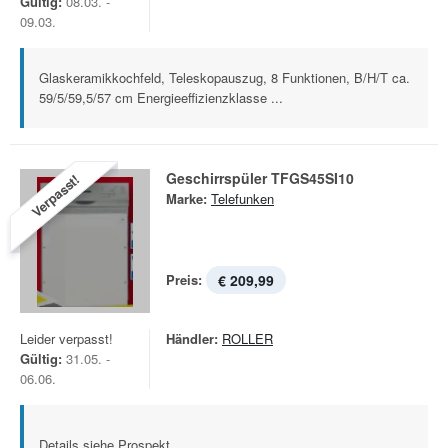
Gültig:
08.03. -
09.03.
Glaskeramikkochfeld, Teleskopauszug, 8 Funktionen, B/H/T ca.
59/5/59,5/57 cm Energieeffizienzklasse ...
Geschirrspüler TFGS45SI10
Verpasst!
Marke:
Telefunken
Preis:
€ 209,99
Leider verpasst!
Händler:
ROLLER
Gültig:
31.05. -
06.06.
Details siehe Prospekt.