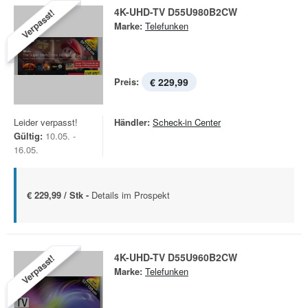
4K-UHD-TV D55U980B2CW
Verpasst!
Marke:
Telefunken
Preis:
€ 229,99
Leider verpasst!
Händler:
Scheck-in Center
Gültig:
10.05. -
16.05.
€ 229,99 / Stk -
Details im Prospekt
4K-UHD-TV D55U960B2CW
Verpasst!
Marke:
Telefunken