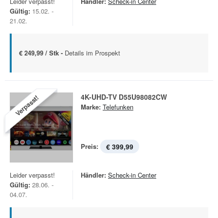
Leider verpasst!
Händler:
Scheck-in Center
Gültig:
15.02. -
21.02.
€ 249,99 / Stk -
Details im Prospekt
4K-UHD-TV D55U98082CW
Verpasst!
Marke:
Telefunken
Preis:
€ 399,99
Leider verpasst!
Händler:
Scheck-in Center
Gültig:
28.06. -
04.07.