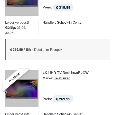
Preis:
€ 319,99
Leider verpasst!
Händler:
Scheck-in Center
Gültig:
25.05. -
30.05.
€ 319,99 / Stk -
Details im Prospekt
4K-UHD-TV D50U960B2CW
Verpasst!
Marke:
Telefunken
Preis:
€ 269,99
Leider verpasst!
Händler:
Scheck-in Center