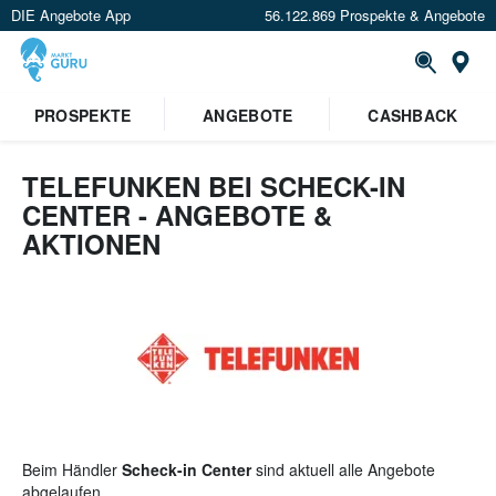
DIE Angebote App
56.122.869 Prospekte & Angebote
St
×
PROSPEKTE
ANGEBOTE
CASHBACK
Verrate uns deinen Standort um
Angebote in deiner Nähe
zu
sehen.
TELEFUNKEN BEI SCHECK-IN
CENTER - ANGEBOTE &
Standort festlegen
AKTIONEN
Beim Händler
Scheck-in Center
sind aktuell alle Angebote
abgelaufen.