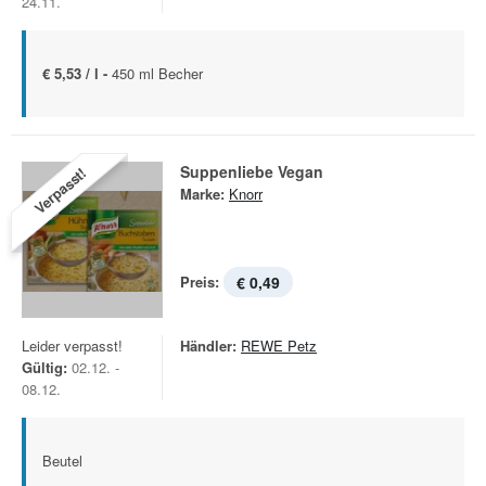
24.11.
€ 5,53 / l -
450 ml Becher
Suppenliebe Vegan
Verpasst!
Marke:
Knorr
Preis:
€ 0,49
Leider verpasst!
Händler:
REWE Petz
Gültig:
02.12. -
08.12.
Beutel