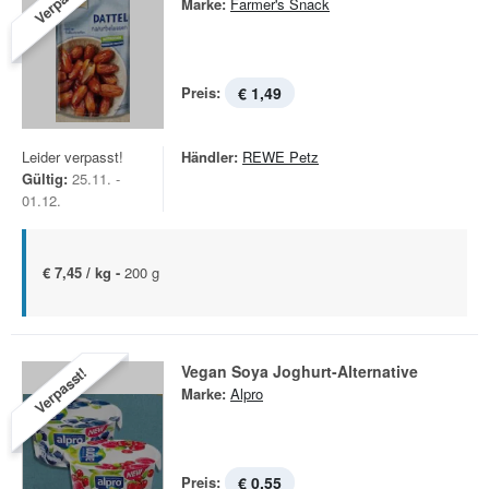
Verpasst!
Marke:
Farmer's Snack
Preis:
€ 1,49
Leider verpasst!
Händler:
REWE Petz
Gültig:
25.11. -
01.12.
€ 7,45 / kg -
200 g
Vegan Soya Joghurt-Alternative
Verpasst!
Marke:
Alpro
Preis:
€ 0,55