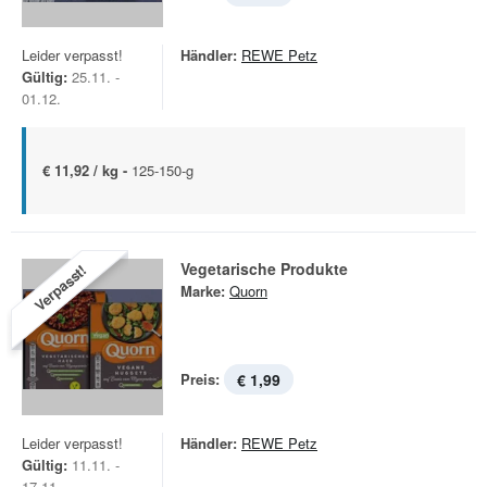
Leider verpasst!
Händler:
REWE Petz
Gültig:
25.11. -
01.12.
€ 11,92 / kg -
125-150-g
Vegetarische Produkte
Verpasst!
Marke:
Quorn
Preis:
€ 1,99
Leider verpasst!
Händler:
REWE Petz
Gültig:
11.11. -
17.11.