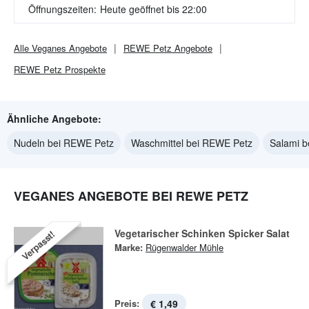
Öffnungszeiten:
Heute geöffnet bis 22:00
Alle
Veganes
Angebote
REWE Petz
Angebote
REWE Petz
Prospekte
Ähnliche Angebote:
Nudeln bei REWE Petz
Waschmittel bei REWE Petz
Salami 
VEGANES ANGEBOTE BEI REWE PETZ
Vegetarischer Schinken Spicker Salat
Verpasst!
Marke:
Rügenwalder Mühle
Preis:
€ 1,49