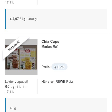
17.11.
€ 4,97 / kg -
400 g
Chia Cups
Verpasst!
Marke:
Ruf
Preis:
€ 0,59
Leider verpasst!
Händler:
REWE Petz
Gültig:
11.11. -
17.11.
45 g