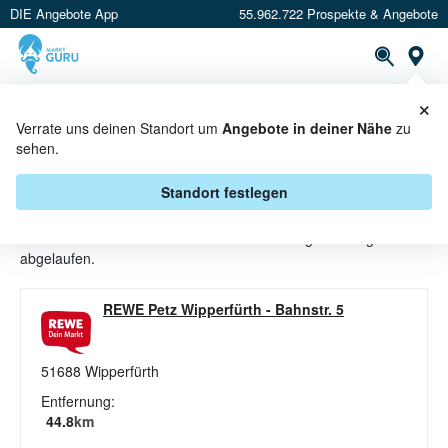
DIE Angebote App
55.962.722 Prospekte & Angebote
St
×
PROSPEKTE
ANGEBOTE
CASHBACK
Verrate uns deinen Standort um
Angebote in deiner Nähe
zu
sehen.
VEGANES ANGEBOTE &
AKTIONEN BEI REWE PETZ
Standort festlegen
Beim Händler
REWE Petz
sind aktuell alle Veganes-Angebote
abgelaufen.
REWE Petz Wipperfürth
-
Bahnstr. 5
51688
Wipperfürth
Entfernung:
44.8
km