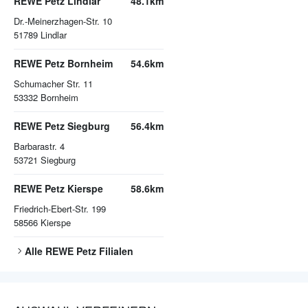
REWE Petz Lindlar
48.1km
Dr.-Meinerzhagen-Str. 10
51789
Lindlar
REWE Petz Bornheim
54.6km
Schumacher Str. 11
53332
Bornheim
REWE Petz Siegburg
56.4km
Barbarastr. 4
53721
Siegburg
REWE Petz Kierspe
58.6km
Friedrich-Ebert-Str. 199
58566
Kierspe
Alle
REWE Petz
Filialen