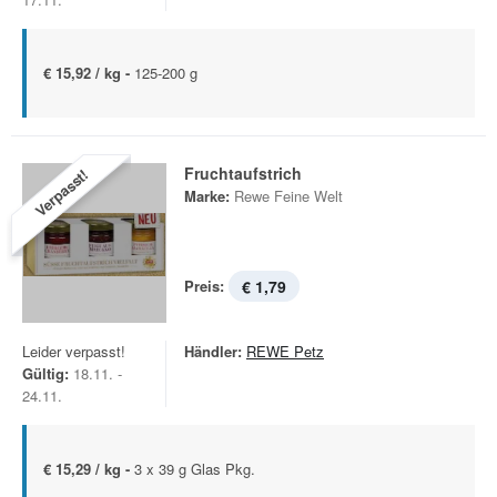
€ 15,92 / kg -
125-200 g
Fruchtaufstrich
Verpasst!
Marke:
Rewe Feine Welt
Preis:
€ 1,79
Leider verpasst!
Händler:
REWE Petz
Gültig:
18.11. -
24.11.
€ 15,29 / kg -
3 x 39 g Glas Pkg.