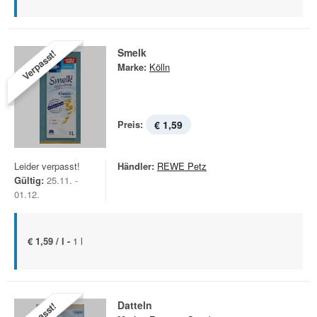
Smelk
Verpasst!
Marke:
Kölln
Preis:
€ 1,59
Leider verpasst!
Händler:
REWE Petz
Gültig:
25.11. -
01.12.
€ 1,59 / l -
1 l
Datteln