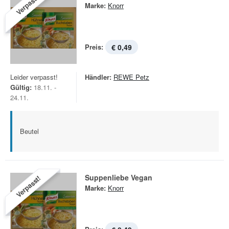
Verpasst!
Marke:
Knorr
Preis:
€ 0,49
Leider verpasst!
Händler:
REWE Petz
Gültig:
18.11. -
24.11.
Beutel
Suppenliebe Vegan
Verpasst!
Marke:
Knorr