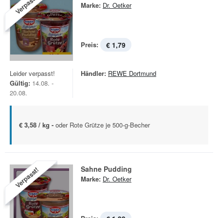
Verpasst!
Marke:
Dr. Oetker
Preis:
€ 1,79
Leider verpasst!
Händler:
REWE Dortmund
Gültig:
14.08. -
20.08.
€ 3,58 / kg -
oder Rote Grütze je 500-g-Becher
Sahne Pudding
Verpasst!
Marke:
Dr. Oetker