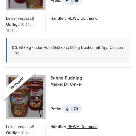
Preis:
€ 1,99
Leider verpasst!
Händler:
REWE Dortmund
Gültig:
10.11. -
16.11.
€ 3,98 / kg -
oder Rote Grütze je 500-g-Becher mit App Coupon
1.79
Sahne Pudding
Verpasst!
Marke:
Dr. Oetker
Preis:
€ 1,79
Leider verpasst!
Händler:
REWE Dortmund
Gültig:
10.11. -