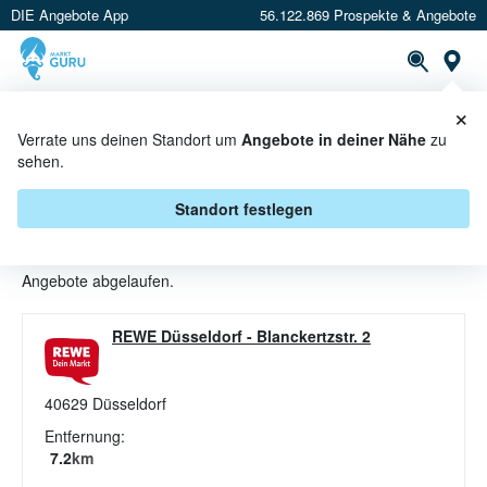
DIE Angebote App
56.122.869 Prospekte & Angebote
St
×
PROSPEKTE
ANGEBOTE
CASHBACK
Verrate uns deinen Standort um
Angebote in deiner Nähe
zu
sehen.
DESSERTS ANGEBOTE &
AKTIONEN BEI REWE DORTMUND
Standort festlegen
Beim Händler
REWE Dortmund
sind aktuell alle Desserts-
Angebote abgelaufen.
REWE Düsseldorf
-
Blanckertzstr. 2
40629
Düsseldorf
Entfernung:
7.2
km